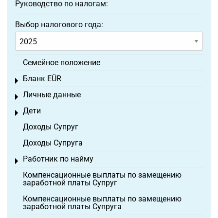
Руководство по налогам:
Выбор налогового года:
Семейное положение
Бланк EÜR
Toggle menu
Личные данные
Toggle menu
Дети
Toggle menu
Доходы Супруг
Доходы Супруга
Работник по найму
Toggle menu
Компенсационные выплаты по замещению
заработной платы Супруг
Компенсационные выплаты по замещению
заработной платы Супруга