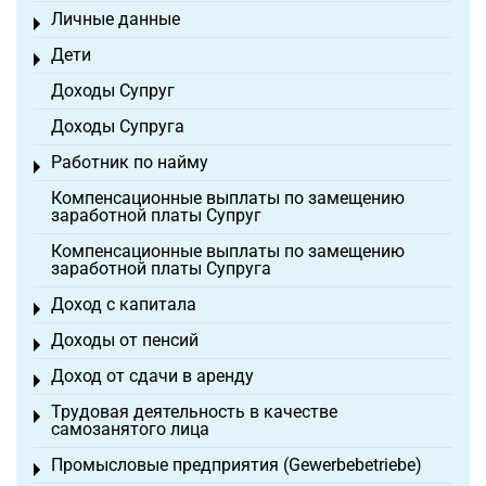
Личные данные
Toggle menu
Дети
Toggle menu
Доходы Супруг
Доходы Супруга
Работник по найму
Toggle menu
Компенсационные выплаты по замещению
заработной платы Супруг
Компенсационные выплаты по замещению
заработной платы Супруга
Доход с капитала
Toggle menu
Доходы от пенсий
Toggle menu
Доход от сдачи в аренду
Toggle menu
Трудовая деятельность в качестве
Toggle menu
самозанятого лица
Промысловые предприятия (Gewerbebetriebe)
Toggle menu