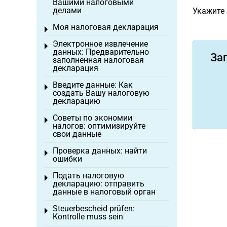
Вашими налоговыми
делами
Укажите 
Моя налоговая декларация
Toggle menu
Электронное извлечение
Toggle menu
данных: Предварительно
За
заполненная налоговая
декларация
Введите данные: Как
Toggle menu
создать Вашу налоговую
декларацию
Советы по экономии
Toggle menu
налогов: оптимизируйте
свои данные
Проверка данных: найти
Toggle menu
ошибки
Подать налоговую
Toggle menu
декларацию: отправить
данные в налоговый орган
Steuerbescheid prüfen:
Toggle menu
Kontrolle muss sein