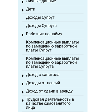
Личные данные
Toggle menu
Дети
Toggle menu
Доходы Супруг
Доходы Супруга
Работник по найму
Toggle menu
Компенсационные выплаты
по замещению заработной
платы Супруг
Компенсационные выплаты
по замещению заработной
платы Супруга
Доход с капитала
Toggle menu
Доходы от пенсий
Toggle menu
Доход от сдачи в аренду
Toggle menu
Трудовая деятельность в
Toggle menu
качестве самозанятого
лица