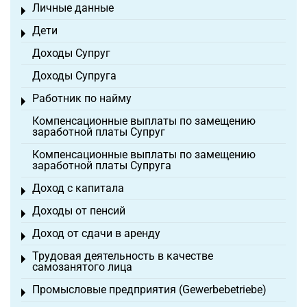
Личные данные
Toggle menu
Дети
Toggle menu
Доходы Супруг
Доходы Супруга
Работник по найму
Toggle menu
Компенсационные выплаты по замещению
заработной платы Супруг
Компенсационные выплаты по замещению
заработной платы Супруга
Доход с капитала
Toggle menu
Доходы от пенсий
Toggle menu
Доход от сдачи в аренду
Toggle menu
Трудовая деятельность в качестве
Toggle menu
самозанятого лица
Промысловые предприятия (Gewerbebetriebe)
Toggle menu