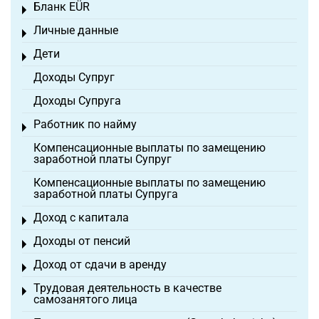
Бланк EÜR
Toggle menu
Личные данные
Toggle menu
Дети
Toggle menu
Доходы Супруг
Доходы Супруга
Работник по найму
Toggle menu
Компенсационные выплаты по замещению
заработной платы Супруг
Компенсационные выплаты по замещению
заработной платы Супруга
Доход с капитала
Toggle menu
Доходы от пенсий
Toggle menu
Доход от сдачи в аренду
Toggle menu
Трудовая деятельность в качестве
Toggle menu
самозанятого лица