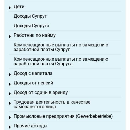
Дети
Toggle menu
Доходы Супруг
Доходы Супруга
Работник по найму
Toggle menu
Компенсационные выплаты по замещению
заработной платы Супруг
Компенсационные выплаты по замещению
заработной платы Супруга
Доход с капитала
Toggle menu
Доходы от пенсий
Toggle menu
Доход от сдачи в аренду
Toggle menu
Трудовая деятельность в качестве
Toggle menu
самозанятого лица
Промысловые предприятия (Gewerbebetriebe)
Toggle menu
Прочие доходы
Toggle menu