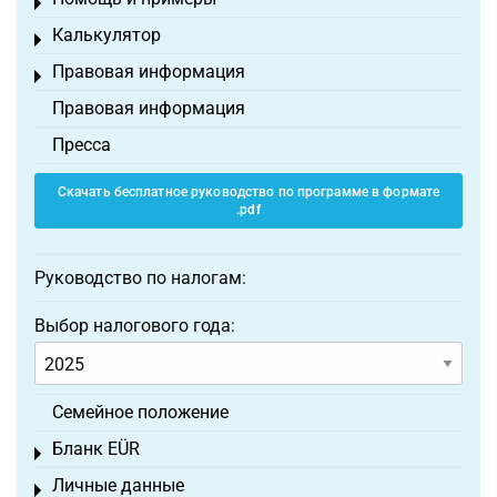
Toggle menu
Калькулятор
Toggle menu
Правовая информация
Toggle menu
Правовая информация
Пресса
Скачать бесплатное руководство по программе в формате
.pdf
Руководство по налогам:
Выбор налогового года:
Семейное положение
Бланк EÜR
Toggle menu
Личные данные
Toggle menu