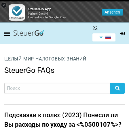
×
SteuerGo App
Ansehen
forium GmbH
kostenlos - In Google Play
22
ЦЕЛЫЙ МИР НАЛОГОВЫХ ЗНАНИЙ
SteuerGo FAQs
Подсказки к полю: (2023) Понесли ли
Вы
расходы по уходу
за <%0500107%>
?