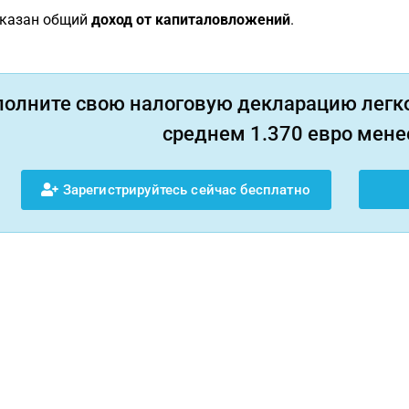
оказан общий
доход от капиталовложений
.
полните свою налоговую декларацию легко
среднем 1.370 евро менее
Зарегистрируйтесь сейчас бесплатно