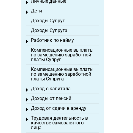
Личные данные
Toggle menu
Дети
Toggle menu
Доходы Супруг
Доходы Супруга
Работник по найму
Toggle menu
Компенсационные выплаты
по замещению заработной
платы Супруг
Компенсационные выплаты
по замещению заработной
платы Супруга
Доход с капитала
Toggle menu
Доходы от пенсий
Toggle menu
Доход от сдачи в аренду
Toggle menu
Трудовая деятельность в
Toggle menu
качестве самозанятого
лица