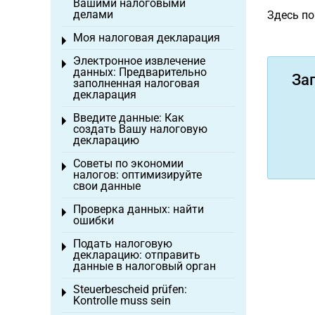
Вашими налоговыми
делами
Здесь п
Моя налоговая декларация
Toggle menu
Электронное извлечение
Toggle menu
данных: Предварительно
За
заполненная налоговая
декларация
Введите данные: Как
Toggle menu
создать Вашу налоговую
декларацию
Советы по экономии
Toggle menu
налогов: оптимизируйте
свои данные
Проверка данных: найти
Toggle menu
ошибки
Подать налоговую
Toggle menu
декларацию: отправить
данные в налоговый орган
Steuerbescheid prüfen:
Toggle menu
Kontrolle muss sein