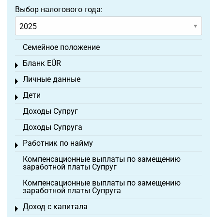
Выбор налогового года:
Семейное положение
Бланк EÜR
Toggle menu
Личные данные
Toggle menu
Дети
Toggle menu
Доходы Супруг
Доходы Супруга
Работник по найму
Toggle menu
Компенсационные выплаты по замещению
заработной платы Супруг
Компенсационные выплаты по замещению
заработной платы Супруга
Доход с капитала
Toggle menu