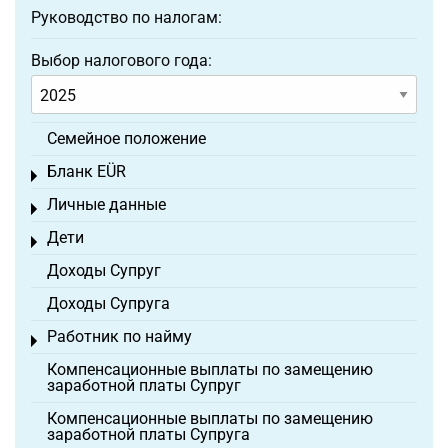
Руководство по налогам:
Выбор налогового года:
Семейное положение
Бланк EÜR
Toggle menu
Личные данные
Toggle menu
Дети
Toggle menu
Доходы Супруг
Доходы Супруга
Работник по найму
Toggle menu
Компенсационные выплаты по замещению
заработной платы Супруг
Компенсационные выплаты по замещению
заработной платы Супруга