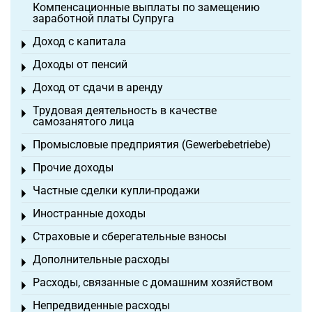
Компенсационные выплаты по замещению
заработной платы Супруга
Доход с капитала
Toggle menu
Доходы от пенсий
Toggle menu
Доход от сдачи в аренду
Toggle menu
Трудовая деятельность в качестве
Toggle menu
самозанятого лица
Промысловые предприятия (Gewerbebetriebe)
Toggle menu
Прочие доходы
Toggle menu
Частные сделки купли-продажи
Toggle menu
Иностранные доходы
Toggle menu
Страховые и сберегательные взносы
Toggle menu
Дополнительные расходы
Toggle menu
Расходы, связанные с домашним хозяйством
Toggle menu
Непредвиденные расходы
Toggle menu