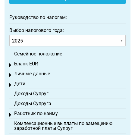
Руководство по налогам:
Выбор налогового года:
Семейное положение
Бланк EÜR
Toggle menu
Личные данные
Toggle menu
Дети
Toggle menu
Доходы Супруг
Доходы Супруга
Работник по найму
Toggle menu
Компенсационные выплаты по замещению
заработной платы Супруг