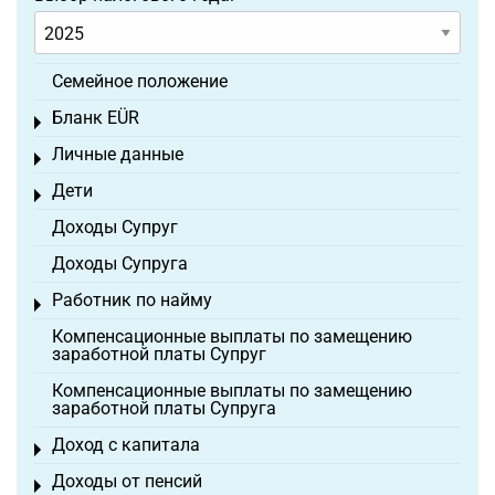
Семейное положение
Бланк EÜR
Toggle menu
Личные данные
Toggle menu
Дети
Toggle menu
Доходы Супруг
Доходы Супруга
Работник по найму
Toggle menu
Компенсационные выплаты по замещению
заработной платы Супруг
Компенсационные выплаты по замещению
заработной платы Супруга
Доход с капитала
Toggle menu
Доходы от пенсий
Toggle menu