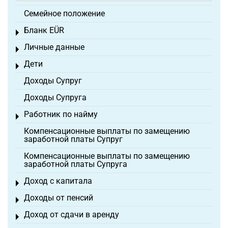
Семейное положение
Бланк EÜR
Toggle menu
Личные данные
Toggle menu
Дети
Toggle menu
Доходы Супруг
Доходы Супруга
Работник по найму
Toggle menu
Компенсационные выплаты по замещению
заработной платы Супруг
Компенсационные выплаты по замещению
заработной платы Супруга
Доход с капитала
Toggle menu
Доходы от пенсий
Toggle menu
Доход от сдачи в аренду
Toggle menu