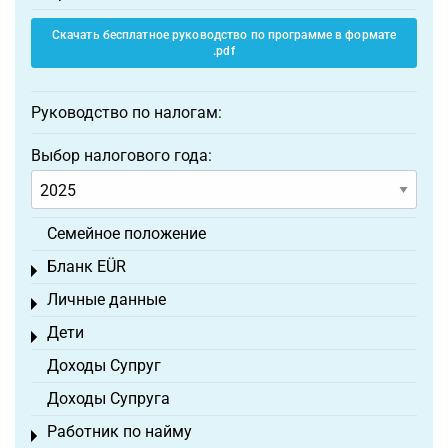
Скачать бесплатное руководство по программе в формате
.pdf
Руководство по налогам:
Выбор налогового года:
Семейное положение
Бланк EÜR
Toggle menu
Личные данные
Toggle menu
Дети
Toggle menu
Доходы Супруг
Доходы Супруга
Работник по найму
Toggle menu