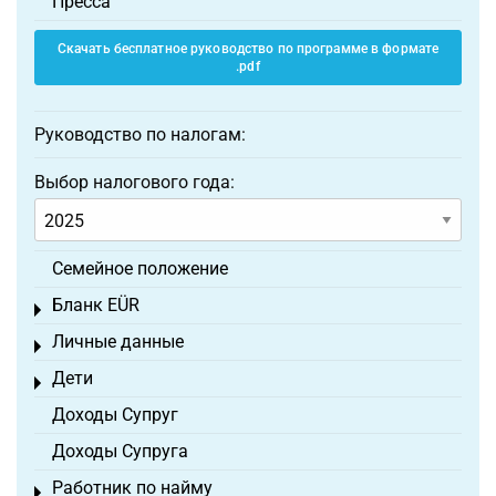
Пресса
Скачать бесплатное руководство по программе в формате
.pdf
Руководство по налогам:
Выбор налогового года:
Семейное положение
Бланк EÜR
Toggle menu
Личные данные
Toggle menu
Дети
Toggle menu
Доходы Супруг
Доходы Супруга
Работник по найму
Toggle menu