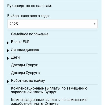
Руководство по налогам:
Выбор налогового года:
Семейное положение
Бланк EÜR
Toggle menu
Личные данные
Toggle menu
Дети
Toggle menu
Доходы Супруг
Доходы Супруга
Работник по найму
Toggle menu
Компенсационные выплаты по замещению
заработной платы Супруг
Компенсационные выплаты по замещению
заработной платы Супруга