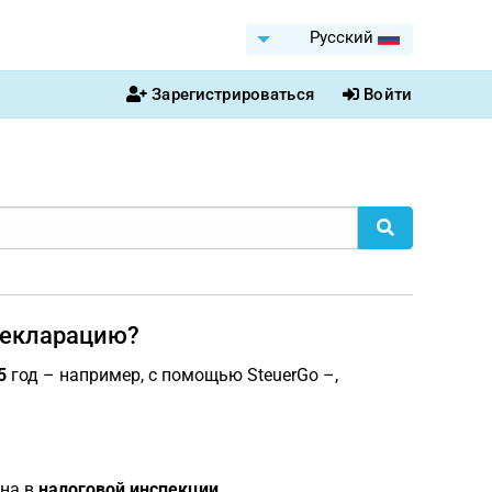
Pусский
Зарегистрироваться
Войти
декларацию?
5
год – например, с помощью SteuerGo –,
ена в
налоговой инспекции
.