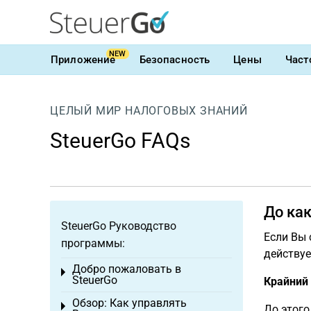
NEW
Приложение
Безопасность
Цены
Част
ЦЕЛЫЙ МИР НАЛОГОВЫХ ЗНАНИЙ
SteuerGo FAQs
До ка
SteuerGo Руководство
Если Вы 
программы:
действуе
Добро пожаловать в
Toggle menu
SteuerGo
Крайний 
Обзор: Как управлять
Toggle menu
До этого