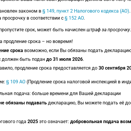
ановлен законом в
§ 149, пункт 2 Налогового кодекса (AO)
 просрочку в соответствии с
§ 152 AO
.
пропустите срок, может быть начислен
штраф за просрочку
.
а продление срока – но вовремя!
ние срока
возможно, если Вы обязаны подать декларацию
 должен быть подан
до 31 июля 2026
.
авило, продление срока предоставляется до
30 сентября 2
ие:
§ 109 AO
(Продление срока налоговой инспекцией в инд
льная подача: больше времени для Вашей декларации
не обязаны подавать
декларацию, Вы можете подать её д
гового года
2025
это означает:
добровольная подача возм