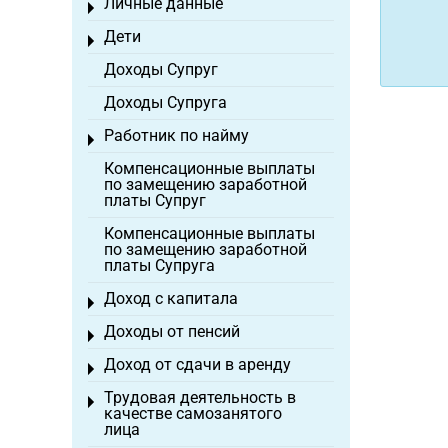
Личные данные
Toggle menu
Дети
Toggle menu
Доходы Супруг
Доходы Супруга
Работник по найму
Toggle menu
Компенсационные выплаты
по замещению заработной
платы Супруг
Компенсационные выплаты
по замещению заработной
платы Супруга
Доход с капитала
Toggle menu
Доходы от пенсий
Toggle menu
Доход от сдачи в аренду
Toggle menu
Трудовая деятельность в
Toggle menu
качестве самозанятого
лица