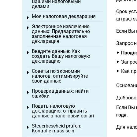
Вашими налоговыми
делами
Срок уст
Моя налоговая декларация
Toggle menu
штраф за
Электронное извлечение
Toggle menu
Если Вы 
данных: Предварительно
заполненная налоговая
декларация
Запрос н
Введите данные: Как
Продле
Toggle menu
создать Вашу налоговую
декларацию
Запрос
Советы по экономии
Как пр
Toggle menu
налогов: оптимизируйте
свои данные
Основан
Проверка данных: найти
Toggle menu
ошибки
Доброво
Подать налоговую
Если Вы
Toggle menu
декларацию: отправить
года
.
данные в налоговый орган
Steuerbescheid prüfen:
Для нало
Toggle menu
Kontrolle muss sein