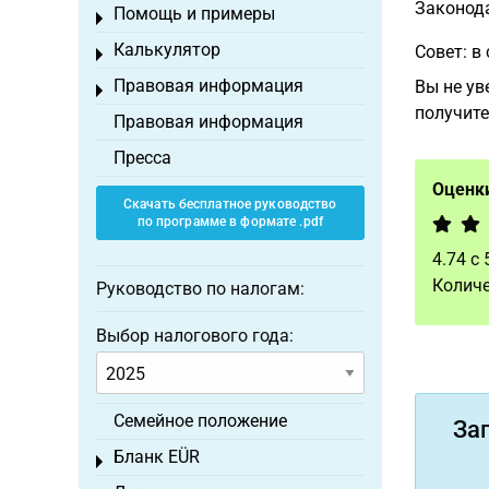
Законод
Помощь и примеры
Toggle menu
Калькулятор
Совет: в
Toggle menu
Правовая информация
Вы не ув
Toggle menu
получит
Правовая информация
Пресса
Оценки
Скачать бесплатное руководство
по программе в формате .pdf
4.74
с
Количе
Руководство по налогам:
Выбор налогового года:
Семейное положение
За
Бланк EÜR
Toggle menu