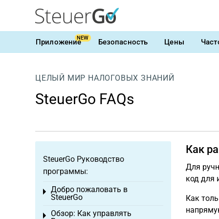
NEW
Приложение
Безопасность
Цены
Част
ЦЕЛЫЙ МИР НАЛОГОВЫХ ЗНАНИЙ
SteuerGo FAQs
Как р
SteuerGo Руководство
Для ручн
программы:
код для 
Добро пожаловать в
Toggle menu
SteuerGo
Как толь
напрямую
Обзор: Как управлять
Toggle menu