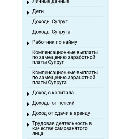
Личные данные
Toggle menu
Дети
Toggle menu
Доходы Супруг
Доходы Супруга
Работник по найму
Toggle menu
Компенсационные выплаты
по замещению заработной
платы Супруг
Компенсационные выплаты
по замещению заработной
платы Супруга
Доход с капитала
Toggle menu
Доходы от пенсий
Toggle menu
Доход от сдачи в аренду
Toggle menu
Трудовая деятельность в
Toggle menu
качестве самозанятого
лица