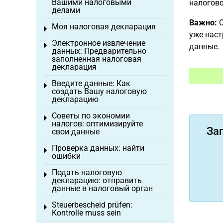
Вашими налоговыми
налогово
делами
Важно:
С
Моя налоговая декларация
Toggle menu
уже наст
Электронное извлечение
Toggle menu
данные.
данных: Предварительно
заполненная налоговая
декларация
Введите данные: Как
Toggle menu
создать Вашу налоговую
декларацию
Советы по экономии
Toggle menu
налогов: оптимизируйте
За
свои данные
Проверка данных: найти
Toggle menu
ошибки
Подать налоговую
Toggle menu
декларацию: отправить
данные в налоговый орган
Steuerbescheid prüfen:
Toggle menu
Kontrolle muss sein