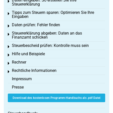
Daten eingeben: So erstellen Sie Ihre
Toggle menu
Steuererklärung
Tipps zum Steuern sparen: Optimieren Sie Ihre
Toggle menu
Eingaben
Daten prüfen: Fehler finden
Toggle menu
Steuererklärung abgeben: Daten an das
Toggle menu
Finanzamt schicken
Steuerbescheid prüfen: Kontrolle muss sein
Toggle menu
Hilfe und Beispiele
Toggle menu
Rechner
Toggle menu
Rechtliche Informationen
Toggle menu
Impressum
Presse
Download des kostenlosen Programm-Handbuchs als .pdf Datei