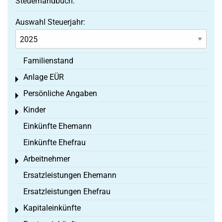
Steuerhandbuch:
Auswahl Steuerjahr:
Familienstand
Anlage EÜR
Toggle menu
Persönliche Angaben
Toggle menu
Kinder
Toggle menu
Einkünfte Ehemann
Einkünfte Ehefrau
Arbeitnehmer
Toggle menu
Ersatzleistungen Ehemann
Ersatzleistungen Ehefrau
Kapitaleinkünfte
Toggle menu