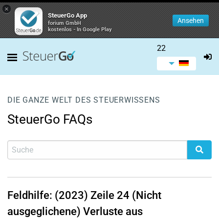
×
SteuerGo App
Ansehen
forium GmbH
kostenlos - In Google Play
22
DIE GANZE WELT DES STEUERWISSENS
SteuerGo FAQs
Feldhilfe: (2023)
Zeile 24
(Nicht
ausgeglichene) Verluste aus