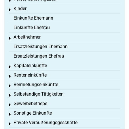
Toggle menu
Kinder
Toggle menu
Einkünfte Ehemann
Einkünfte Ehefrau
Arbeitnehmer
Toggle menu
Ersatzleistungen Ehemann
Ersatzleistungen Ehefrau
Kapitaleinkünfte
Toggle menu
Renteneinkünfte
Toggle menu
Vermietungseinkünfte
Toggle menu
Selbständige Tätigkeiten
Toggle menu
Gewerbebetriebe
Toggle menu
Sonstige Einkünfte
Toggle menu
Private Veräußerungsgeschäfte
Toggle menu