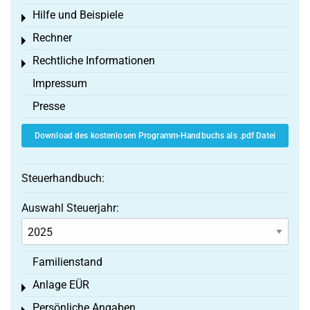
Hilfe und Beispiele
Toggle menu
Rechner
Toggle menu
Rechtliche Informationen
Toggle menu
Impressum
Presse
Download des kostenlosen Programm-Handbuchs als .pdf Datei
Steuerhandbuch:
Auswahl Steuerjahr:
Familienstand
Anlage EÜR
Toggle menu
Persönliche Angaben