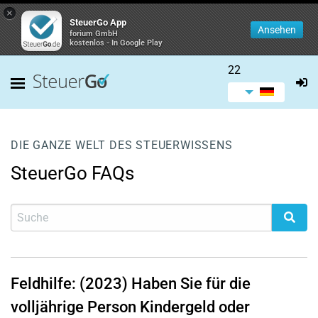
×
SteuerGo App
Ansehen
forium GmbH
kostenlos - In Google Play
22
DIE GANZE WELT DES STEUERWISSENS
SteuerGo FAQs
Feldhilfe: (2023) Haben Sie für die
volljährige Person Kindergeld oder