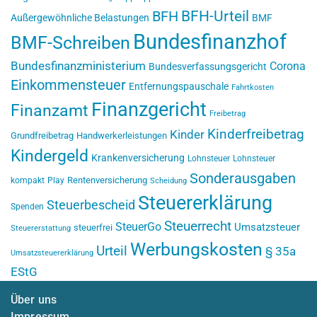
BFH-Urteil
BFH
Außergewöhnliche Belastungen
BMF
Bundesfinanzhof
BMF-Schreiben
Bundesfinanzministerium
Corona
Bundesverfassungsgericht
Einkommensteuer
Entfernungspauschale
Fahrtkosten
Finanzgericht
Finanzamt
Freibetrag
Kinderfreibetrag
Kinder
Grundfreibetrag
Handwerkerleistungen
Kindergeld
Krankenversicherung
Lohnsteuer
Lohnsteuer
Sonderausgaben
Rentenversicherung
kompakt
Play
Scheidung
Steuererklärung
Steuerbescheid
Spenden
Steuerrecht
SteuerGo
Umsatzsteuer
steuerfrei
Steuererstattung
Werbungskosten
Urteil
§ 35a
Umsatzsteuererklärung
EStG
Über uns
Impressum