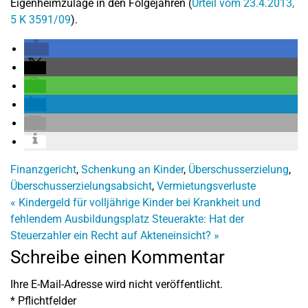
Eigenheimzulage in den Folgejahren (
Urteil vom 23.4.2013,
5 K 3591/09
).
Finanzgericht
,
Schenkung an Kinder
,
Überschusserzielung
,
Überschusserzielungsabsicht
,
Vermietungsverluste
«
Kindergeld für volljährige Kinder bei Krankheit und
fehlendem Ausbildungsplatz
Steuerakte: Hat der
Steuerzahler ein Recht auf Akteneinsicht?
»
Schreibe einen Kommentar
Ihre E-Mail-Adresse wird nicht veröffentlicht.
*
Pflichtfelder