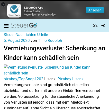
×
SteuerGo App
Ansehen
forium GmbH
kostenlos - In Google Play
22
Steuer-Nachrichten
Urteile
5. August 2020
von
Thilo Rudolph
Vermietungsverluste: Schenkung an
Kinder kann schädlich sein
pixabay/TapSnap1202
Lizenz:
Pixabay Lizenz
Vermietungsverluste sind grundsätzlich steuerlich
abziehbar und dürfen mit anderen Einkünften verrechnet
werden. Voraussetzung für die steuerliche Anerkennung
von Verlusten ist jedoch, dass mit dem Mietobjekt
zumindest auf lange Sicht ein Überschuss erwirtschaftet