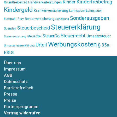
Kinderfreibetrag
Kinder
Grundfreibetrag
Handwerkerleistungen
Kindergeld
Krankenversicherung
Lohnsteuer
Lohnsteuer
Sonderausgaben
Rentenversicherung
kompakt
Play
Scheidung
Steuererklärung
Steuerbescheid
Spenden
Steuerrecht
SteuerGo
Umsatzsteuer
steuerfrei
Steuererstattung
Werbungskosten
Urteil
§ 35a
Umsatzsteuererklärung
EStG
Über uns
Impressum
AGB
Datenschutz
Barrierefreiheit
Presse
Preise
Partnerprogramm
Vertrag widerrufen