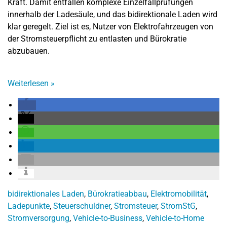
Kraft. Damit entfallen komplexe Einzelfallprüfungen
innerhalb der Ladesäule, und das bidirektionale Laden wird
klar geregelt. Ziel ist es, Nutzer von Elektrofahrzeugen von
der Stromsteuerpflicht zu entlasten und Bürokratie
abzubauen.
Weiterlesen
»
bidirektionales Laden
,
Bürokratieabbau
,
Elektromobilität
,
Ladepunkte
,
Steuerschuldner
,
Stromsteuer
,
StromStG
,
Stromversorgung
,
Vehicle-to-Business
,
Vehicle-to-Home