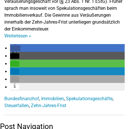
Veräußerungsgeschäft vor (§ 23 Abs. 1 Nr. 1 EStG). Früher
sprach man insoweit von Spekulationsgeschäften beim
Immobilienverkauf. Die Gewinne aus Veräußerungen
innerhalb der Zehn-Jahres-Frist unterliegen grundsätzlich
der Einkommensteuer.
Weiterlesen
»
Bundesfinanzhof
,
Immobilien
,
Spekulationsgeschäfte
,
Steuerfallen
,
Zehn-Jahres-Frist
Post Navigation