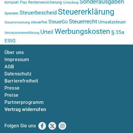
Sonderausgaben
Rentenversicherung
kompakt
Play
Scheidung
Steuererklärung
Steuerbescheid
Spenden
Steuerrecht
SteuerGo
Umsatzsteuer
steuerfrei
Steuererstattung
Werbungskosten
Urteil
§ 35a
Umsatzsteuererklärung
EStG
Über uns
Impressum
AGB
Datenschutz
Barrierefreiheit
Presse
Preise
Partnerprogramm
Vertrag widerrufen
Folgen Sie uns
Facebook
X
Instagram