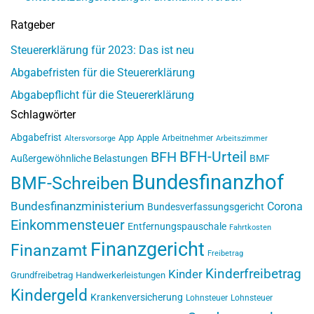
Ratgeber
Steuererklärung für 2023: Das ist neu
Abgabefristen für die Steuererklärung
Abgabepflicht für die Steuererklärung
Schlagwörter
Abgabefrist
App
Apple
Arbeitnehmer
Altersvorsorge
Arbeitszimmer
BFH-Urteil
BFH
Außergewöhnliche Belastungen
BMF
Bundesfinanzhof
BMF-Schreiben
Bundesfinanzministerium
Corona
Bundesverfassungsgericht
Einkommensteuer
Entfernungspauschale
Fahrtkosten
Finanzgericht
Finanzamt
Freibetrag
Kinderfreibetrag
Kinder
Grundfreibetrag
Handwerkerleistungen
Kindergeld
Krankenversicherung
Lohnsteuer
Lohnsteuer