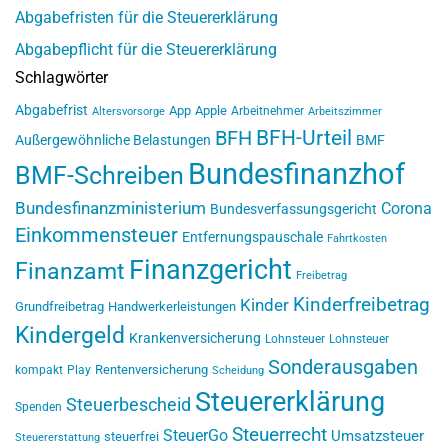
Abgabefristen für die Steuererklärung
Abgabepflicht für die Steuererklärung
Schlagwörter
Abgabefrist
App
Apple
Arbeitnehmer
Altersvorsorge
Arbeitszimmer
BFH-Urteil
BFH
Außergewöhnliche Belastungen
BMF
Bundesfinanzhof
BMF-Schreiben
Bundesfinanzministerium
Corona
Bundesverfassungsgericht
Einkommensteuer
Entfernungspauschale
Fahrtkosten
Finanzgericht
Finanzamt
Freibetrag
Kinderfreibetrag
Kinder
Grundfreibetrag
Handwerkerleistungen
Kindergeld
Krankenversicherung
Lohnsteuer
Lohnsteuer
Sonderausgaben
Rentenversicherung
kompakt
Play
Scheidung
Steuererklärung
Steuerbescheid
Spenden
Steuerrecht
SteuerGo
Umsatzsteuer
steuerfrei
Steuererstattung