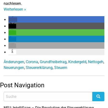
nachlesen.
Weiterlesen
»
Änderungen
,
Corona
,
Grundfreibetrag
,
Kindergeld
,
Nettogeh
,
Neuerungen
,
Steuererklärung
,
Steuern
Post Navigation
NEU: IntelliScan – Die Revolution der Steuererklärung