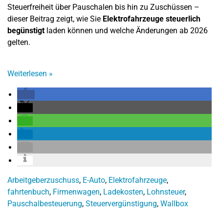
Steuerfreiheit über Pauschalen bis hin zu Zuschüssen –
dieser Beitrag zeigt, wie Sie
Elektrofahrzeuge steuerlich
begünstigt
laden können und welche Änderungen ab 2026
gelten.
Weiterlesen
»
Arbeitgeberzuschuss
,
E-Auto
,
Elektrofahrzeuge
,
fahrtenbuch
,
Firmenwagen
,
Ladekosten
,
Lohnsteuer
,
Pauschalbesteuerung
,
Steuervergünstigung
,
Wallbox