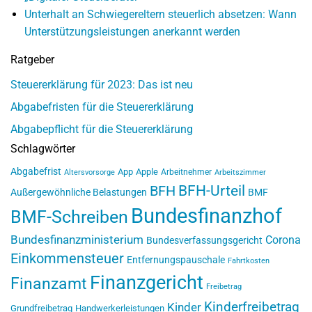
Unterhalt an Schwiegereltern steuerlich absetzen: Wann
Unterstützungsleistungen anerkannt werden
Ratgeber
Steuererklärung für 2023: Das ist neu
Abgabefristen für die Steuererklärung
Abgabepflicht für die Steuererklärung
Schlagwörter
Abgabefrist
App
Apple
Arbeitnehmer
Altersvorsorge
Arbeitszimmer
BFH-Urteil
BFH
Außergewöhnliche Belastungen
BMF
Bundesfinanzhof
BMF-Schreiben
Bundesfinanzministerium
Corona
Bundesverfassungsgericht
Einkommensteuer
Entfernungspauschale
Fahrtkosten
Finanzgericht
Finanzamt
Freibetrag
Kinderfreibetrag
Kinder
Grundfreibetrag
Handwerkerleistungen