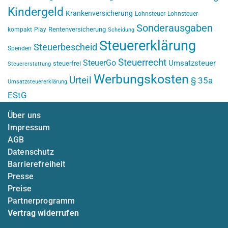
Kindergeld
Krankenversicherung
Lohnsteuer
Lohnsteuer
Sonderausgaben
Rentenversicherung
kompakt
Play
Scheidung
Steuererklärung
Steuerbescheid
Spenden
Steuerrecht
SteuerGo
Umsatzsteuer
steuerfrei
Steuererstattung
Werbungskosten
Urteil
§ 35a
Umsatzsteuererklärung
EStG
Über uns
Impressum
AGB
Datenschutz
Barrierefreiheit
Presse
Preise
Partnerprogramm
Vertrag widerrufen