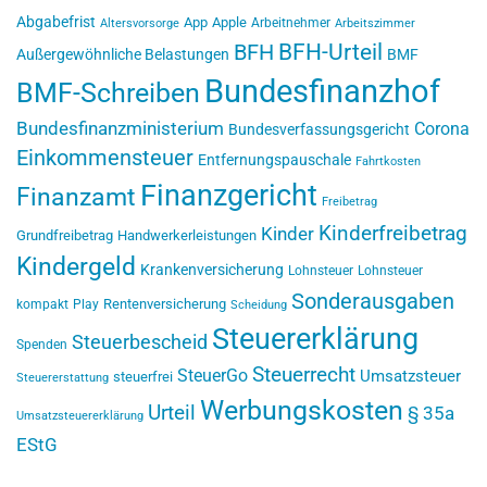
Abgabefrist
App
Apple
Arbeitnehmer
Altersvorsorge
Arbeitszimmer
BFH-Urteil
BFH
Außergewöhnliche Belastungen
BMF
Bundesfinanzhof
BMF-Schreiben
Bundesfinanzministerium
Corona
Bundesverfassungsgericht
Einkommensteuer
Entfernungspauschale
Fahrtkosten
Finanzgericht
Finanzamt
Freibetrag
Kinderfreibetrag
Kinder
Grundfreibetrag
Handwerkerleistungen
Kindergeld
Krankenversicherung
Lohnsteuer
Lohnsteuer
Sonderausgaben
Rentenversicherung
kompakt
Play
Scheidung
Steuererklärung
Steuerbescheid
Spenden
Steuerrecht
SteuerGo
Umsatzsteuer
steuerfrei
Steuererstattung
Werbungskosten
Urteil
§ 35a
Umsatzsteuererklärung
EStG