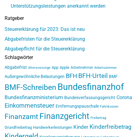
Unterstützungsleistungen anerkannt werden
Ratgeber
Steuererklärung für 2023: Das ist neu
Abgabefristen für die Steuererklärung
Abgabepflicht für die Steuererklärung
Schlagwörter
Abgabefrist
App
Apple
Arbeitnehmer
Altersvorsorge
Arbeitszimmer
BFH-Urteil
BFH
Außergewöhnliche Belastungen
BMF
Bundesfinanzhof
BMF-Schreiben
Bundesfinanzministerium
Corona
Bundesverfassungsgericht
Einkommensteuer
Entfernungspauschale
Fahrtkosten
Finanzgericht
Finanzamt
Freibetrag
Kinderfreibetrag
Kinder
Grundfreibetrag
Handwerkerleistungen
Kindergeld