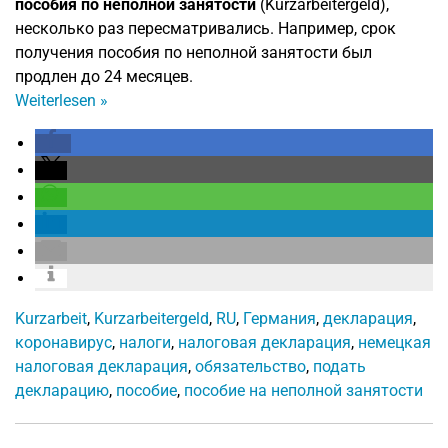
пособия по неполной занятости
(Kurzarbeitergeld),
несколько раз пересматривались. Например, срок
получения пособия по неполной занятости был
продлен до 24 месяцев.
Weiterlesen
»
Kurzarbeit
,
Kurzarbeitergeld
,
RU
,
Германия
,
декларация
,
коронавирус
,
налоги
,
налоговая декларация
,
немецкая
налоговая декларация
,
обязательство
,
подать
декларацию
,
пособие
,
пособие на неполной занятости