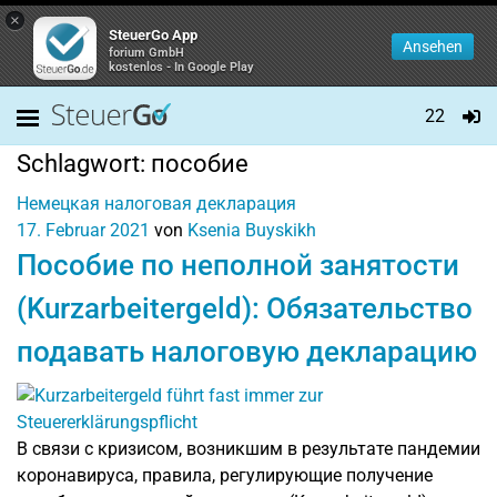
×
SteuerGo App
Ansehen
forium GmbH
kostenlos - In Google Play
22
Schlagwort:
пособие
Немецкая налоговая декларация
17. Februar 2021
von
Ksenia Buyskikh
Пособие по неполной занятости
(Kurzarbeitergeld): Обязательство
подавать налоговую декларацию
В связи с кризисом, возникшим в результате пандемии
коронавируса, правила, регулирующие получение