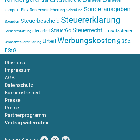
Krankenversicherung
Lohnsteuer
Lohnsteuer
Sonderausgaben
Rentenversicherung
kompakt
Play
Scheidung
Steuererklärung
Steuerbescheid
Spenden
Steuerrecht
SteuerGo
Umsatzsteuer
steuerfrei
Steuererstattung
Werbungskosten
Urteil
§ 35a
Umsatzsteuererklärung
EStG
Über uns
Impressum
AGB
Datenschutz
Barrierefreiheit
Presse
Preise
Partnerprogramm
Vertrag widerrufen
Folgen Sie uns
Facebook
X
Instagram