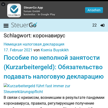
×
SteuerGo App
Ansehen
forium GmbH
kostenlos - In Google Play
22
Schlagwort:
коронавирус
Немецкая налоговая декларация
17. Februar 2021
von
Ksenia Buyskikh
Пособие по неполной занятости
(Kurzarbeitergeld): Обязательство
подавать налоговую декларацию
В связи с кризисом, возникшим в результате пандемии
коронавируса, правила, регулирующие получение