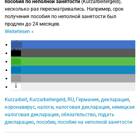
пособия по неполной занятости
(Kurzarbeitergeld),
несколько раз пересматривались. Например, срок
получения пособия по неполной занятости был
продлен до 24 месяцев.
Weiterlesen
»
Kurzarbeit
,
Kurzarbeitergeld
,
RU
,
Германия
,
декларация
,
коронавирус
,
налоги
,
налоговая декларация
,
немецкая
налоговая декларация
,
обязательство
,
подать
декларацию
,
пособие
,
пособие на неполной занятости