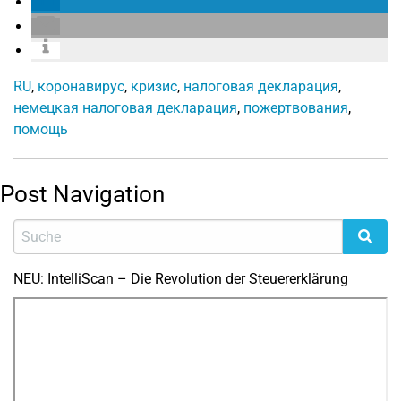
RU
,
коронавирус
,
кризис
,
налоговая декларация
,
немецкая налоговая декларация
,
пожертвования
,
помощь
Post Navigation
NEU: IntelliScan – Die Revolution der Steuererklärung