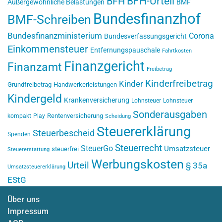
BFH-Urteil
BFH
Außergewöhnliche Belastungen
BMF
Bundesfinanzhof
BMF-Schreiben
Bundesfinanzministerium
Corona
Bundesverfassungsgericht
Einkommensteuer
Entfernungspauschale
Fahrtkosten
Finanzgericht
Finanzamt
Freibetrag
Kinderfreibetrag
Kinder
Grundfreibetrag
Handwerkerleistungen
Kindergeld
Krankenversicherung
Lohnsteuer
Lohnsteuer
Sonderausgaben
Rentenversicherung
kompakt
Play
Scheidung
Steuererklärung
Steuerbescheid
Spenden
Steuerrecht
SteuerGo
Umsatzsteuer
steuerfrei
Steuererstattung
Werbungskosten
Urteil
§ 35a
Umsatzsteuererklärung
EStG
Über uns
Impressum