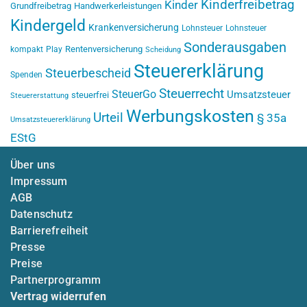
Kinderfreibetrag
Kinder
Grundfreibetrag
Handwerkerleistungen
Kindergeld
Krankenversicherung
Lohnsteuer
Lohnsteuer
Sonderausgaben
Rentenversicherung
kompakt
Play
Scheidung
Steuererklärung
Steuerbescheid
Spenden
Steuerrecht
SteuerGo
Umsatzsteuer
steuerfrei
Steuererstattung
Werbungskosten
Urteil
§ 35a
Umsatzsteuererklärung
EStG
Über uns
Impressum
AGB
Datenschutz
Barrierefreiheit
Presse
Preise
Partnerprogramm
Vertrag widerrufen