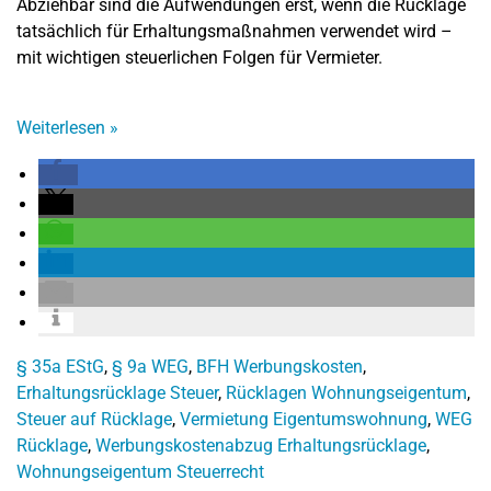
Abziehbar sind die Aufwendungen erst, wenn die Rücklage
tatsächlich für Erhaltungsmaßnahmen verwendet wird –
mit wichtigen steuerlichen Folgen für Vermieter.
Weiterlesen
»
§ 35a EStG
,
§ 9a WEG
,
BFH Werbungskosten
,
Erhaltungsrücklage Steuer
,
Rücklagen Wohnungseigentum
,
Steuer auf Rücklage
,
Vermietung Eigentumswohnung
,
WEG
Rücklage
,
Werbungskostenabzug Erhaltungsrücklage
,
Wohnungseigentum Steuerrecht