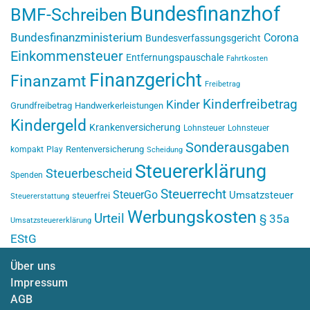
Bundesfinanzhof
BMF-Schreiben
Bundesfinanzministerium
Corona
Bundesverfassungsgericht
Einkommensteuer
Entfernungspauschale
Fahrtkosten
Finanzgericht
Finanzamt
Freibetrag
Kinderfreibetrag
Kinder
Grundfreibetrag
Handwerkerleistungen
Kindergeld
Krankenversicherung
Lohnsteuer
Lohnsteuer
Sonderausgaben
Rentenversicherung
kompakt
Play
Scheidung
Steuererklärung
Steuerbescheid
Spenden
Steuerrecht
SteuerGo
Umsatzsteuer
steuerfrei
Steuererstattung
Werbungskosten
Urteil
§ 35a
Umsatzsteuererklärung
EStG
Über uns
Impressum
AGB