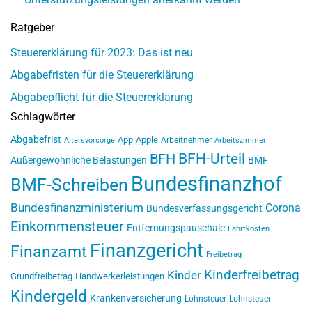
Ratgeber
Steuererklärung für 2023: Das ist neu
Abgabefristen für die Steuererklärung
Abgabepflicht für die Steuererklärung
Schlagwörter
Abgabefrist
App
Apple
Arbeitnehmer
Altersvorsorge
Arbeitszimmer
BFH-Urteil
BFH
Außergewöhnliche Belastungen
BMF
Bundesfinanzhof
BMF-Schreiben
Bundesfinanzministerium
Corona
Bundesverfassungsgericht
Einkommensteuer
Entfernungspauschale
Fahrtkosten
Finanzgericht
Finanzamt
Freibetrag
Kinderfreibetrag
Kinder
Grundfreibetrag
Handwerkerleistungen
Kindergeld
Krankenversicherung
Lohnsteuer
Lohnsteuer