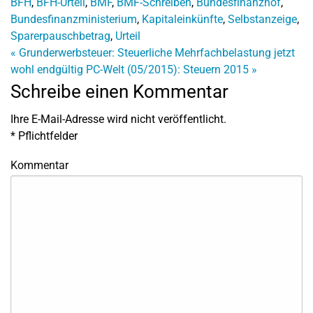
BFH
,
BFH-Urteil
,
BMF
,
BMF-Schreiben
,
Bundesfinanzhof
,
Bundesfinanzministerium
,
Kapitaleinkünfte
,
Selbstanzeige
,
Sparerpauschbetrag
,
Urteil
«
Grunderwerbsteuer: Steuerliche Mehrfachbelastung jetzt
wohl endgültig
PC-Welt (05/2015): Steuern 2015
»
Schreibe einen Kommentar
Ihre E-Mail-Adresse wird nicht veröffentlicht.
*
Pflichtfelder
Kommentar