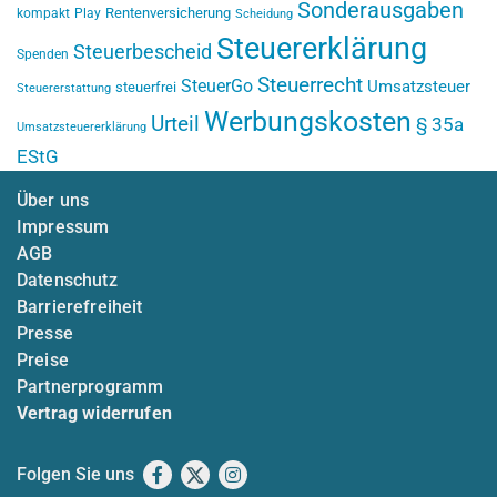
Sonderausgaben
Rentenversicherung
kompakt
Play
Scheidung
Steuererklärung
Steuerbescheid
Spenden
Steuerrecht
SteuerGo
Umsatzsteuer
steuerfrei
Steuererstattung
Werbungskosten
Urteil
§ 35a
Umsatzsteuererklärung
EStG
Über uns
Impressum
AGB
Datenschutz
Barrierefreiheit
Presse
Preise
Partnerprogramm
Vertrag widerrufen
Folgen Sie uns
Facebook
X
Instagram