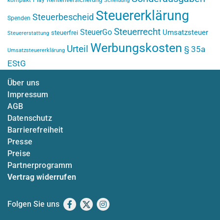
kompakt
Play
Scheidung
Steuererklärung
Steuerbescheid
Spenden
Steuerrecht
SteuerGo
Umsatzsteuer
steuerfrei
Steuererstattung
Werbungskosten
Urteil
§ 35a
Umsatzsteuererklärung
EStG
Über uns
Impressum
AGB
Datenschutz
Barrierefreiheit
Presse
Preise
Partnerprogramm
Vertrag widerrufen
Folgen Sie uns
Facebook
X
Instagram