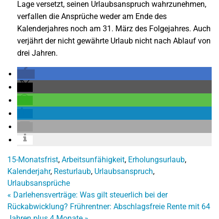
Lage versetzt, seinen Urlaubsanspruch wahrzunehmen,
verfallen die Ansprüche weder am Ende des
Kalenderjahres noch am 31. März des Folgejahres. Auch
verjährt der nicht gewährte Urlaub nicht nach Ablauf von
drei Jahren.
15-Monatsfrist
,
Arbeitsunfähigkeit
,
Erholungsurlaub
,
Kalenderjahr
,
Resturlaub
,
Urlaubsanspruch
,
Urlaubsansprüche
«
Darlehensverträge: Was gilt steuerlich bei der
Rückabwicklung?
Frührentner: Abschlagsfreie Rente mit 64
Jahren plus 4 Monate
»