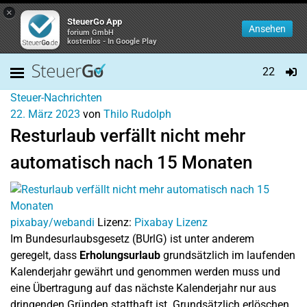
×
SteuerGo App
Ansehen
forium GmbH
kostenlos - In Google Play
22
Steuer-Nachrichten
22. März 2023
von
Thilo Rudolph
Resturlaub verfällt nicht mehr
automatisch nach 15 Monaten
pixabay/webandi
Lizenz:
Pixabay Lizenz
Im Bundesurlaubsgesetz (BUrlG) ist unter anderem
geregelt, dass
Erholungsurlaub
grundsätzlich im laufenden
Kalenderjahr gewährt und genommen werden muss und
eine Übertragung auf das nächste Kalenderjahr nur aus
dringenden Gründen statthaft ist. Grundsätzlich erlöschen