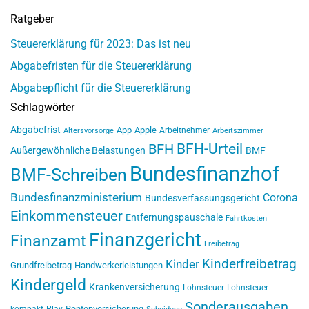
Ratgeber
Steuererklärung für 2023: Das ist neu
Abgabefristen für die Steuererklärung
Abgabepflicht für die Steuererklärung
Schlagwörter
Abgabefrist
App
Apple
Arbeitnehmer
Altersvorsorge
Arbeitszimmer
BFH-Urteil
BFH
Außergewöhnliche Belastungen
BMF
Bundesfinanzhof
BMF-Schreiben
Bundesfinanzministerium
Corona
Bundesverfassungsgericht
Einkommensteuer
Entfernungspauschale
Fahrtkosten
Finanzgericht
Finanzamt
Freibetrag
Kinderfreibetrag
Kinder
Grundfreibetrag
Handwerkerleistungen
Kindergeld
Krankenversicherung
Lohnsteuer
Lohnsteuer
Sonderausgaben
Rentenversicherung