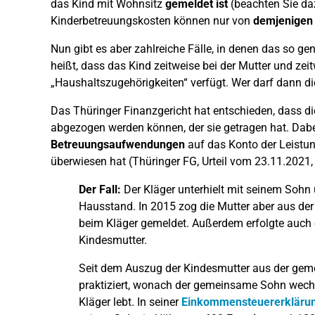
das Kind mit Wohnsitz
gemeldet ist
(beachten Sie da
Kinderbetreuungskosten können nur von
demjenigen
Nun gibt es aber zahlreiche Fälle, in denen das so ge
heißt, dass das Kind zeitweise bei der Mutter und zei
„Haushaltszugehörigkeiten“ verfügt. Wer darf dann 
Das Thüringer Finanzgericht hat entschieden, dass 
abgezogen werden können, der sie getragen hat. Da
Betreuungsaufwendungen
auf das Konto der Leistun
überwiesen hat (Thüringer FG, Urteil vom 23.11.2021,
Der Fall:
Der Kläger unterhielt mit seinem Soh
Hausstand. In 2015 zog die Mutter aber aus d
beim Kläger gemeldet. Außerdem erfolgte auch
Kindesmutter.
Seit dem Auszug der Kindesmutter aus der g
praktiziert, wonach der gemeinsame Sohn wechs
Kläger lebt. In seiner
Einkommensteuererkläru