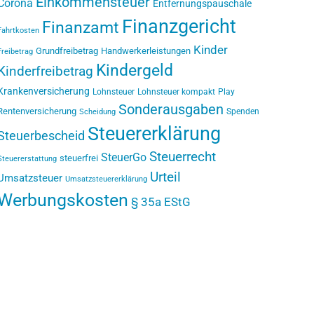
Einkommensteuer
Corona
Entfernungspauschale
Finanzgericht
Finanzamt
Fahrtkosten
Kinder
Grundfreibetrag
Handwerkerleistungen
Freibetrag
Kindergeld
Kinderfreibetrag
Krankenversicherung
Lohnsteuer
Lohnsteuer kompakt
Play
Sonderausgaben
Rentenversicherung
Spenden
Scheidung
Steuererklärung
Steuerbescheid
Steuerrecht
SteuerGo
steuerfrei
Steuererstattung
Urteil
Umsatzsteuer
Umsatzsteuererklärung
Werbungskosten
§ 35a EStG