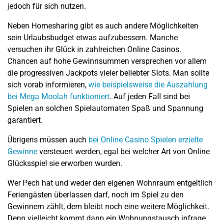
jedoch für sich nutzen.
Neben Homesharing gibt es auch andere Möglichkeiten
sein Urlaubsbudget etwas aufzubessern. Manche
versuchen ihr Glück in zahlreichen Online Casinos.
Chancen auf hohe Gewinnsummen versprechen vor allem
die progressiven Jackpots vieler beliebter Slots. Man sollte
sich vorab informieren,
wie beispielsweise die Auszahlung
bei Mega Moolah funktioniert
. Auf jeden Fall sind bei
Spielen an solchen Spielautomaten Spaß und Spannung
garantiert.
Übrigens müssen auch
bei Online Casino Spielen erzielte
Gewinne
versteuert werden, egal bei welcher Art von Online
Glücksspiel sie erworben wurden.
Wer Pech hat und weder den eigenen Wohnraum entgeltlich
Feriengästen überlassen darf, noch im Spiel zu den
Gewinnern zählt, dem bleibt noch eine weitere Möglichkeit.
Denn vielleicht kommt dann ein Wohnungstausch infrage.