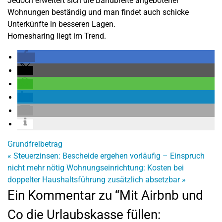
Jedoch erweitert sich die Bandbreite angebotener
Wohnungen beständig und man findet auch schicke
Unterkünfte in besseren Lagen.
Homesharing liegt im Trend.
Grundfreibetrag
«
Steuerzinsen: Bescheide ergehen vorläufig – Einspruch
nicht mehr nötig
Wohnungseinrichtung: Kosten bei
doppelter Haushaltsführung zusätzlich absetzbar
»
Ein Kommentar zu “Mit Airbnb und
Co die Urlaubskasse füllen: