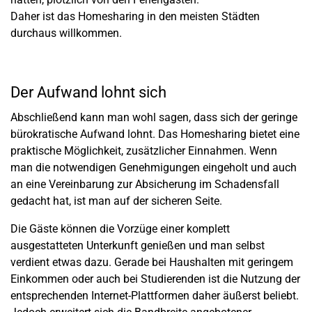
Daher ist das Homesharing in den meisten Städten
durchaus willkommen.
Der Aufwand lohnt sich
Abschließend kann man wohl sagen, dass sich der geringe
bürokratische Aufwand lohnt. Das Homesharing bietet eine
praktische Möglichkeit, zusätzlicher Einnahmen. Wenn
man die notwendigen Genehmigungen eingeholt und auch
an eine Vereinbarung zur Absicherung im Schadensfall
gedacht hat, ist man auf der sicheren Seite.
Die Gäste können die Vorzüge einer komplett
ausgestatteten Unterkunft genießen und man selbst
verdient etwas dazu. Gerade bei Haushalten mit geringem
Einkommen oder auch bei Studierenden ist die Nutzung der
entsprechenden Internet-Plattformen daher äußerst beliebt.