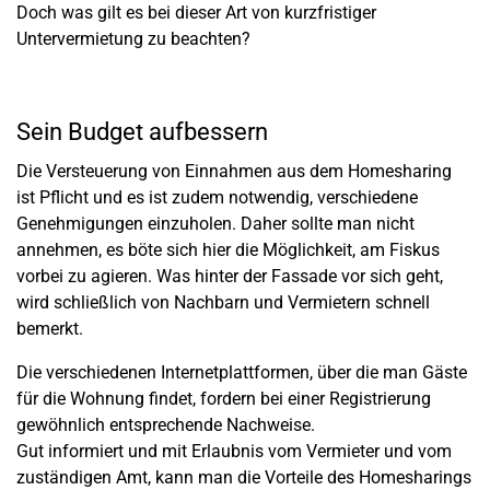
Doch was gilt es bei dieser Art von kurzfristiger
Untervermietung zu beachten?
Sein Budget aufbessern
Die Versteuerung von Einnahmen aus dem Homesharing
ist Pflicht und es ist zudem notwendig, verschiedene
Genehmigungen einzuholen. Daher sollte man nicht
annehmen, es böte sich hier die Möglichkeit, am Fiskus
vorbei zu agieren. Was hinter der Fassade vor sich geht,
wird schließlich von Nachbarn und Vermietern schnell
bemerkt.
Die verschiedenen Internetplattformen, über die man Gäste
für die Wohnung findet, fordern bei einer Registrierung
gewöhnlich entsprechende Nachweise.
Gut informiert und mit Erlaubnis vom Vermieter und vom
zuständigen Amt, kann man die Vorteile des Homesharings