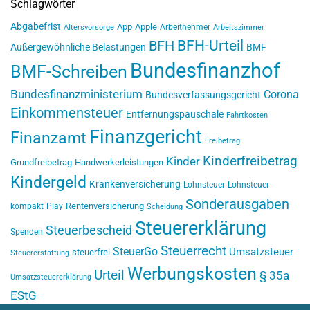
Schlagwörter
Abgabefrist
App
Apple
Arbeitnehmer
Altersvorsorge
Arbeitszimmer
BFH-Urteil
BFH
Außergewöhnliche Belastungen
BMF
Bundesfinanzhof
BMF-Schreiben
Bundesfinanzministerium
Corona
Bundesverfassungsgericht
Einkommensteuer
Entfernungspauschale
Fahrtkosten
Finanzgericht
Finanzamt
Freibetrag
Kinderfreibetrag
Kinder
Grundfreibetrag
Handwerkerleistungen
Kindergeld
Krankenversicherung
Lohnsteuer
Lohnsteuer
Sonderausgaben
Rentenversicherung
kompakt
Play
Scheidung
Steuererklärung
Steuerbescheid
Spenden
Steuerrecht
SteuerGo
Umsatzsteuer
steuerfrei
Steuererstattung
Werbungskosten
Urteil
§ 35a
Umsatzsteuererklärung
EStG