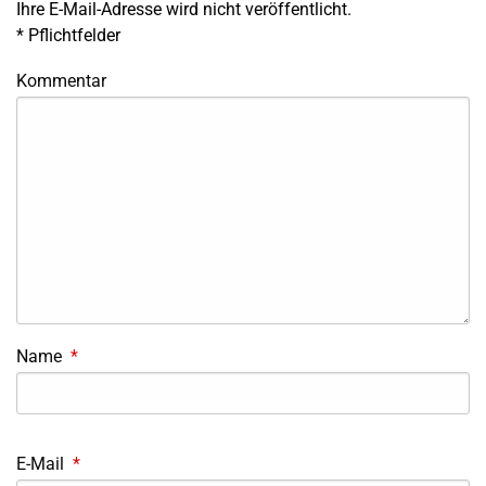
Ihre E-Mail-Adresse wird nicht veröffentlicht.
*
Pflichtfelder
Kommentar
Name
*
E-Mail
*