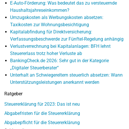
E-Auto-Förderung: Was bedeutet das zu versteuernde
Haushaltsjahreseinkommen?
Umzugskosten als Werbungskosten absetzen:
Taxikosten zur Wohnungsbesichtigung
Kapitalabfindung für Direktversicherung:
Verfassungsbeschwerde zur Fünftel-Regelung anhängig
Verlustverrechnung bei Kapitalanlagen: BFH lehnt
Steuererlass trotz hoher Verluste ab
BankingCheck.de 2026: Sehr gut in der Kategorie
„Digitaler Steuerberater“
Unterhalt an Schwiegereltern steuerlich absetzen: Wann
Unterstützungsleistungen anerkannt werden
Ratgeber
Steuererklärung für 2023: Das ist neu
Abgabefristen für die Steuererklärung
Abgabepflicht für die Steuererklärung