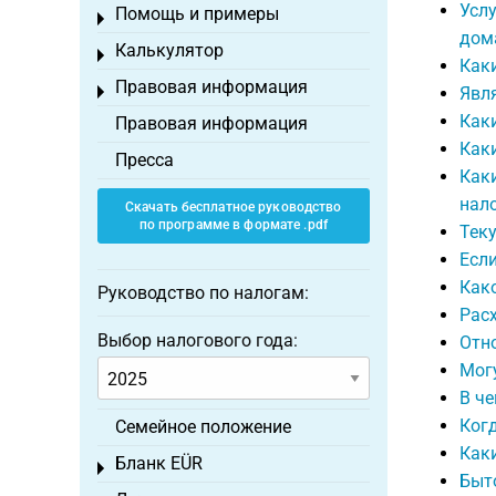
Услу
Помощь и примеры
Toggle menu
дом
Калькулятор
Toggle menu
Как
Правовая информация
Toggle menu
Явля
Как
Правовая информация
Каки
Пресса
Каки
нал
Скачать бесплатное руководство
по программе в формате .pdf
Тек
Если
Как
Руководство по налогам:
Рас
Выбор налогового года:
Отно
Могу
В ч
Ког
Семейное положение
Как
Бланк EÜR
Toggle menu
Быто