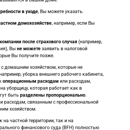
требности в уходе
, Вы можете указать.
частном домохозяйстве
, например, если Вы
компании после страхового случая
(например,
ия), Вы
не можете
заявить в налоговой
орые Вы получите позже.
е с домашним хозяйством, которые не
например, уборка внешнего рабочего кабинета,
 к
операционным расходам
или расходам,
а уборщицу, которая работает как в
огут быть
разделены пропорционально
.
и расходам, связанным с профессиональной
шним хозяйством.
 на частной территории, так и на
ерального финансового суда (BFH) полностью