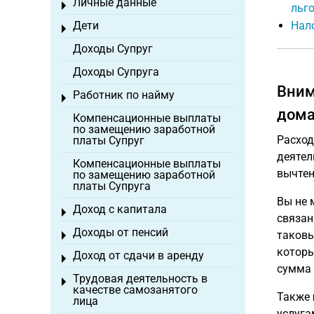
Личные данные
Toggle menu
льг
Дети
Нало
Toggle menu
Доходы Супруг
Доходы Супруга
Вним
Работник по найму
Toggle menu
дома
Компенсационные выплаты
по замещению заработной
Расход
платы Супруг
деятел
Компенсационные выплаты
вычтен
по замещению заработной
платы Супруга
Вы не 
Доход с капитала
Toggle menu
связан
Доходы от пенсий
таковы
Toggle menu
которы
Доход от сдачи в аренду
Toggle menu
сумма 
Трудовая деятельность в
Toggle menu
качестве самозанятого
Также
лица
услуга