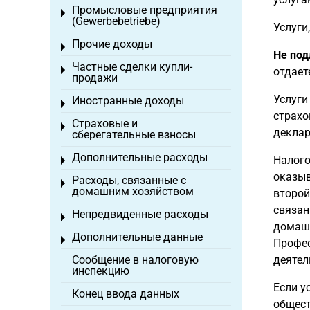
Промысловые предприятия
Toggle menu
(Gewerbebetriebe)
Услуги
Прочие доходы
Toggle menu
Не под
Частные сделки купли-
Toggle menu
отдает
продажи
Услуги
Иностранные доходы
Toggle menu
страхо
Страховые и
Toggle menu
деклар
сберегательные взносы
Дополнительные расходы
Налого
Toggle menu
оказыв
Расходы, связанные с
Toggle menu
домашним хозяйством
второй
связан
Непредвиденные расходы
Toggle menu
домашн
Дополнительные данные
Toggle menu
Профес
Сообщение в налоговую
деятел
инспекцию
Если у
Конец ввода данных
общест