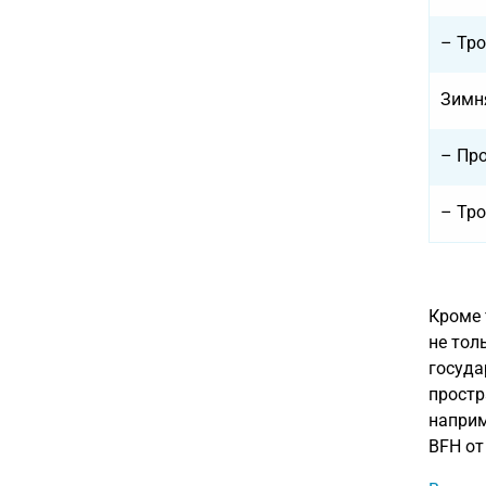
– Тро
Зимн
– Пр
– Тро
Кроме 
не тол
госуда
простр
наприм
BFH от 