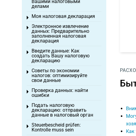
Вашими налоговыми
делами
Моя налоговая декларация
Toggle menu
Электронное извлечение
Toggle menu
данных: Предварительно
заполненная налоговая
декларация
Введите данные: Как
Toggle menu
создать Вашу налоговую
декларацию
РАСХ
Советы по экономии
Toggle menu
налогов: оптимизируйте
свои данные
Быт
Проверка данных: найти
Toggle menu
ошибки
Подать налоговую
Toggle menu
Вним
декларацию: отправить
данные в налоговый орган
Могу
хозя
Steuerbescheid prüfen:
Toggle menu
Kontrolle muss sein
Как