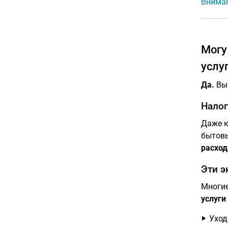
Вниман
Могу
услу
Да.
В
Налог
Даже к
бытовы
расход
Эти э
Многие
услуги
Уход