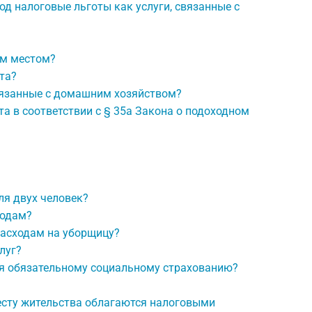
д налоговые льготы как услуги, связанные с
им местом?
та?
связанные с домашним хозяйством?
а в соответствии с § 35a Закона о подоходном
я двух человек?
ходам?
 расходам на уборщицу?
луг?
ая обязательному социальному страхованию?
месту жительства облагаются налоговыми