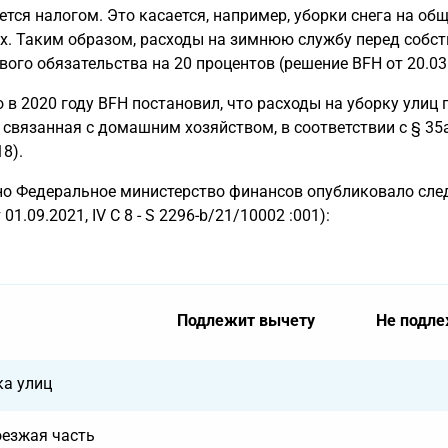
ется налогом. Это касается, например, уборки снега на об
х. Таким образом, расходы на зимнюю службу перед собс
вого обязательства на 20 процентов (решение BFH от 20.03.2
 в 2020 году BFH постановил, что расходы на уборку улиц
, связанная с домашним хозяйством, в соответствии с § 35a 
18).
о Федеральное министерство финансов опубликовало сле
01.09.2021, IV C 8 - S 2296-b/21/10002 :001):
Подлежит вычету
Не подле
ка улиц
оезжая часть