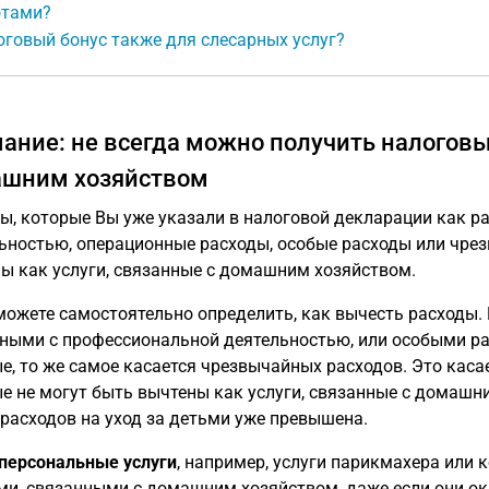
отами?
говый бонус также для слесарных услуг?
ание: не всегда можно получить налоговые
шним хозяйством
ы, которые Вы уже указали в налоговой декларации как р
ьностью, операционные расходы, особые расходы или чрез
ы как услуги, связанные с домашним хозяйством.
можете самостоятельно определить, как вычесть расходы. 
ными с профессиональной деятельностью, или особыми ра
е, то же самое касается чрезвычайных расходов. Это касае
е не могут быть вычтены как услуги, связанные с домашн
расходов на уход за детьми уже превышена.
персональные услуги
, например, услуги парикмахера или 
ми, связанными с домашним хозяйством, даже если они о