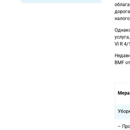
облага
дорога
налого
Однако
услуга
VI R 4/
Недавн
BMF от 
Мера
Убор
– Пр