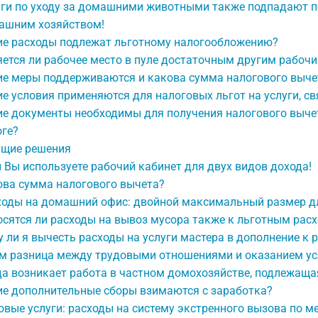
ги по уходу за домашними животными также подпадают по
ашним хозяйством!
ие расходы подлежат льготному налогообложению?
ется ли рабочее место в пуле достаточным другим рабоч
ие меры поддерживаются и какова сумма налогового выче
е условия применяются для налоговых льгот на услуги, 
е документы необходимы для получения налогового вычет
оге?
ущие решения
 Вы используете рабочий кабинет для двух видов дохода!
ова сумма налогового вычета?
ходы на домашний офис: двойной максимальный размер дл
сятся ли расходы на вывоз мусора также к льготным рас
 ли я вычесть расходы на услуги мастера в дополнение к
ем разница между трудовыми отношениями и оказанием ус
да возникает работа в частном домохозяйстве, подлежащ
ие дополнительные сборы взимаются с заработка?
вые услуги: расходы на систему экстренного вызова по 