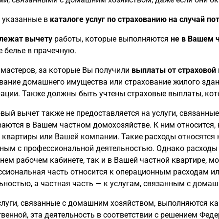
, указанные в
каталоге услуг по страхованию на случай по
лежат вычету
работы, которые выполняются
не в Вашем 
е белье в прачечную.
 мастеров, за которые Вы получили
выплаты от страховой 
вание домашнего имущества или страхование жилого здан
ации. Также должны быть учтены страховые выплаты, кот
вый вычет также не предоставляется на услуги, связанны
аются в Вашем частном домохозяйстве. К ним относится, 
 квартиры или Вашей компании. Такие расходы относятся
ным с профессиональной деятельностью. Однако расходы н
ем рабочем кабинете, так и в Вашей частной квартире, м
сиональная часть относится к операционным расходам ил
ьностью, а частная часть — к услугам, связанным с дома
слуги, связанные с домашним хозяйством, выполняются как
венной, эта деятельность в соответствии с решением Фед