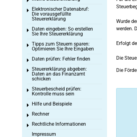
Toggle menu
Steuerbe
Elektronischer Datenabruf:
Toggle menu
Die vorausgefüllte
Steuererklärung
Wurde de
werden. D
Daten eingeben: So erstellen
Toggle menu
Sie Ihre Steuererklärung
Erfolgt d
Tipps zum Steuern sparen:
Toggle menu
Optimieren Sie Ihre Eingaben
Die Steu
Daten prüfen: Fehler finden
Toggle menu
Steuererklärung abgeben:
Die Förd
Toggle menu
Daten an das Finanzamt
schicken
Steuerbescheid prüfen:
Toggle menu
Kontrolle muss sein
Hilfe und Beispiele
Toggle menu
Rechner
Toggle menu
Rechtliche Informationen
Toggle menu
Impressum