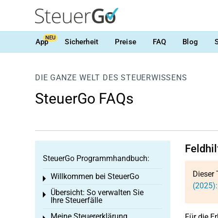
NEU
App
Sicherheit
Preise
FAQ
Blog
DIE GANZE WELT DES STEUERWISSENS
SteuerGo FAQs
Feldhi
SteuerGo Programmhandbuch:
Dieser 
Willkommen bei SteuerGo
Toggle menu
(2025)
Übersicht: So verwalten Sie
Toggle menu
Ihre Steuerfälle
Meine Steuererklärung
Für die E