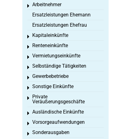
Arbeitnehmer
Toggle menu
Ersatzleistungen Ehemann
Ersatzleistungen Ehefrau
Kapitaleinkünfte
Toggle menu
Renteneinkünfte
Toggle menu
Vermietungseinkünfte
Toggle menu
Selbständige Tätigkeiten
Toggle menu
Gewerbebetriebe
Toggle menu
Sonstige Einkünfte
Toggle menu
Private
Toggle menu
Veräußerungsgeschäfte
Ausländische Einkünfte
Toggle menu
Vorsorgeaufwendungen
Toggle menu
Sonderausgaben
Toggle menu