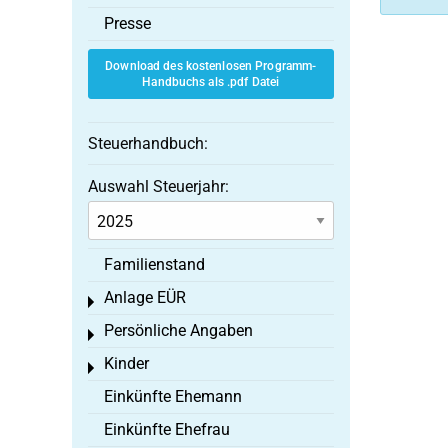
Presse
Download des kostenlosen Programm-
Handbuchs als .pdf Datei
Steuerhandbuch:
Auswahl Steuerjahr:
Familienstand
Anlage EÜR
Toggle menu
Persönliche Angaben
Toggle menu
Kinder
Toggle menu
Einkünfte Ehemann
Einkünfte Ehefrau