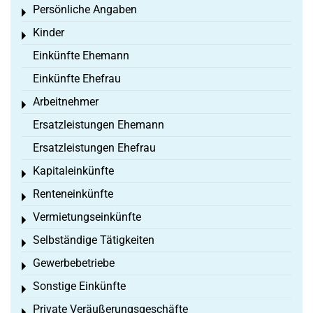
Persönliche Angaben
Toggle menu
Kinder
Toggle menu
Einkünfte Ehemann
Einkünfte Ehefrau
Arbeitnehmer
Toggle menu
Ersatzleistungen Ehemann
Ersatzleistungen Ehefrau
Kapitaleinkünfte
Toggle menu
Renteneinkünfte
Toggle menu
Vermietungseinkünfte
Toggle menu
Selbständige Tätigkeiten
Toggle menu
Gewerbebetriebe
Toggle menu
Sonstige Einkünfte
Toggle menu
Private Veräußerungsgeschäfte