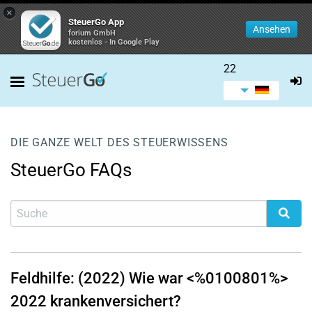
×
SteuerGo App
Ansehen
forium GmbH
kostenlos - In Google Play
22
DIE GANZE WELT DES STEUERWISSENS
SteuerGo FAQs
Feldhilfe: (2022) Wie war <%0100801%>
2022 krankenversichert?