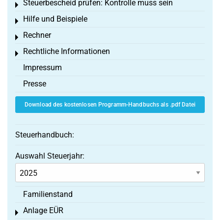
Steuerbescheid prüfen: Kontrolle muss sein
Toggle menu
Hilfe und Beispiele
Toggle menu
Rechner
Toggle menu
Rechtliche Informationen
Toggle menu
Impressum
Presse
Download des kostenlosen Programm-Handbuchs als .pdf Datei
Steuerhandbuch:
Auswahl Steuerjahr:
Familienstand
Anlage EÜR
Toggle menu