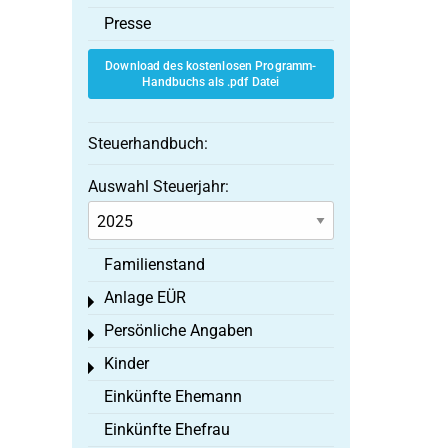
Presse
Download des kostenlosen Programm-
Handbuchs als .pdf Datei
Steuerhandbuch:
Auswahl Steuerjahr:
Familienstand
Anlage EÜR
Toggle menu
Persönliche Angaben
Toggle menu
Kinder
Toggle menu
Einkünfte Ehemann
Einkünfte Ehefrau