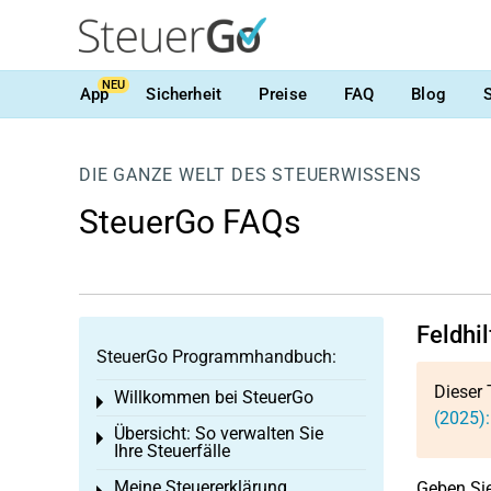
NEU
App
Sicherheit
Preise
FAQ
Blog
DIE GANZE WELT DES STEUERWISSENS
SteuerGo FAQs
Feldhi
SteuerGo Programmhandbuch:
Dieser 
Willkommen bei SteuerGo
Toggle menu
(2025)
Übersicht: So verwalten Sie
Toggle menu
Ihre Steuerfälle
Meine Steuererklärung
Geben Sie