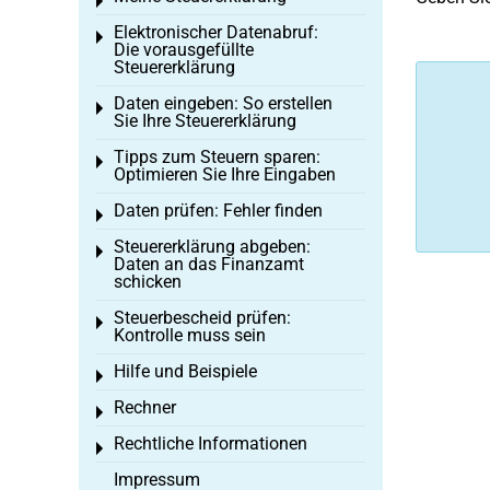
Toggle menu
Elektronischer Datenabruf:
Toggle menu
Die vorausgefüllte
Steuererklärung
Daten eingeben: So erstellen
Toggle menu
Sie Ihre Steuererklärung
Tipps zum Steuern sparen:
Toggle menu
Optimieren Sie Ihre Eingaben
Daten prüfen: Fehler finden
Toggle menu
Steuererklärung abgeben:
Toggle menu
Daten an das Finanzamt
schicken
Steuerbescheid prüfen:
Toggle menu
Kontrolle muss sein
Hilfe und Beispiele
Toggle menu
Rechner
Toggle menu
Rechtliche Informationen
Toggle menu
Impressum