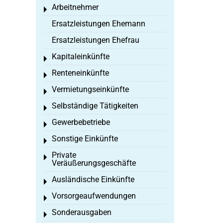
Arbeitnehmer
Toggle menu
Ersatzleistungen Ehemann
Ersatzleistungen Ehefrau
Kapitaleinkünfte
Toggle menu
Renteneinkünfte
Toggle menu
Vermietungseinkünfte
Toggle menu
Selbständige Tätigkeiten
Toggle menu
Gewerbebetriebe
Toggle menu
Sonstige Einkünfte
Toggle menu
Private
Toggle menu
Veräußerungsgeschäfte
Ausländische Einkünfte
Toggle menu
Vorsorgeaufwendungen
Toggle menu
Sonderausgaben
Toggle menu