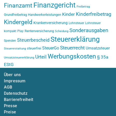
Finanzgericht
Finanzamt
Freibetrag
Kinderfreibetrag
Kinder
Grundfreibetrag
Handwerkerleistungen
Kindergeld
Krankenversicherung
Lohnsteuer
Lohnsteuer
Sonderausgaben
Rentenversicherung
kompakt
Play
Scheidung
Steuererklärung
Steuerbescheid
Spenden
Steuerrecht
SteuerGo
Umsatzsteuer
steuerfrei
Steuererstattung
Werbungskosten
Urteil
§ 35a
Umsatzsteuererklärung
EStG
Über uns
Impressum
AGB
Datenschutz
Barrierefreiheit
Presse
Preise