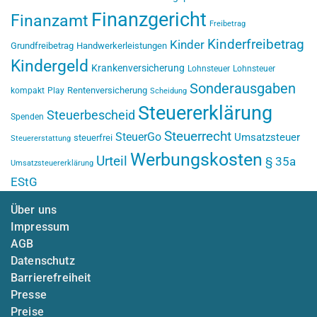
Finanzgericht
Finanzamt
Freibetrag
Kinderfreibetrag
Kinder
Grundfreibetrag
Handwerkerleistungen
Kindergeld
Krankenversicherung
Lohnsteuer
Lohnsteuer
Sonderausgaben
Rentenversicherung
kompakt
Play
Scheidung
Steuererklärung
Steuerbescheid
Spenden
Steuerrecht
SteuerGo
Umsatzsteuer
steuerfrei
Steuererstattung
Werbungskosten
Urteil
§ 35a
Umsatzsteuererklärung
EStG
Über uns
Impressum
AGB
Datenschutz
Barrierefreiheit
Presse
Preise