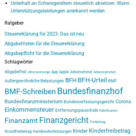
Unterhalt an Schwiegereltern steuerlich absetzen: Wann
Unterstützungsleistungen anerkannt werden
Ratgeber
Steuererklärung für 2023: Das ist neu
Abgabefristen für die Steuererklärung
Abgabepflicht für die Steuererklärung
Schlagwörter
Abgabefrist
App
Apple
Arbeitnehmer
Altersvorsorge
Arbeitszimmer
BFH-Urteil
BFH
Außergewöhnliche Belastungen
BMF
Bundesfinanzhof
BMF-Schreiben
Bundesfinanzministerium
Corona
Bundesverfassungsgericht
Einkommensteuer
Entfernungspauschale
Fahrtkosten
Finanzgericht
Finanzamt
Freibetrag
Kinderfreibetrag
Kinder
Grundfreibetrag
Handwerkerleistungen