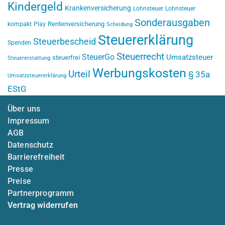
Kindergeld
Krankenversicherung
Lohnsteuer
Lohnsteuer
Sonderausgaben
Rentenversicherung
kompakt
Play
Scheidung
Steuererklärung
Steuerbescheid
Spenden
Steuerrecht
SteuerGo
Umsatzsteuer
steuerfrei
Steuererstattung
Werbungskosten
Urteil
§ 35a
Umsatzsteuererklärung
EStG
Über uns
Impressum
AGB
Datenschutz
Barrierefreiheit
Presse
Preise
Partnerprogramm
Vertrag widerrufen