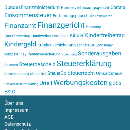
Bundesfinanzministerium
Corona
Bundesverfassungsgericht
Einkommensteuer
Entfernungspauschale
Fahrtkosten
Finanzgericht
Finanzamt
Freibetrag
Kinderfreibetrag
Kinder
Grundfreibetrag
Handwerkerleistungen
Kindergeld
Krankenversicherung
Lohnsteuer
Lohnsteuer
Sonderausgaben
Rentenversicherung
kompakt
Play
Scheidung
Steuererklärung
Steuerbescheid
Spenden
Steuerrecht
SteuerGo
Umsatzsteuer
steuerfrei
Steuererstattung
Werbungskosten
Urteil
§ 35a
Umsatzsteuererklärung
EStG
Über uns
Impressum
AGB
Datenschutz