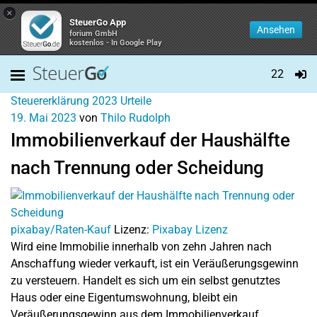
×
SteuerGo App
Ansehen
forium GmbH
kostenlos - In Google Play
22
Steuererklärung 2023
Urteile
19. Mai 2023
von
Thilo Rudolph
Immobilienverkauf der Haushälfte
nach Trennung oder Scheidung
pixabay/Raten-Kauf
Lizenz:
Pixabay Lizenz
Wird eine Immobilie innerhalb von zehn Jahren nach
Anschaffung wieder verkauft, ist ein Veräußerungsgewinn
zu versteuern. Handelt es sich um ein selbst genutztes
Haus oder eine Eigentumswohnung, bleibt ein
Veräußerungsgewinn aus dem Immobilienverkauf