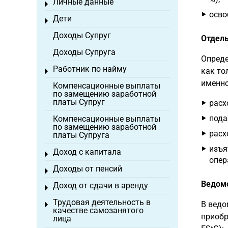
Личные данные
Toggle menu
осво
Дети
Toggle menu
Доходы Супруг
Отдель
Доходы Супруга
Опреде
Работник по найму
как то
Toggle menu
именн
Компенсационные выплаты
по замещению заработной
платы Супруг
расх
пода
Компенсационные выплаты
по замещению заработной
расх
платы Супруга
изъя
Доход с капитала
Toggle menu
опер
Доходы от пенсий
Toggle menu
Ведомо
Доход от сдачи в аренду
Toggle menu
Трудовая деятельность в
В ведо
Toggle menu
качестве самозанятого
приобр
лица