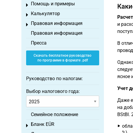
Помощь и примеры
Toggle menu
Каки
Калькулятор
Toggle menu
Расчет
Правовая информация
и расх
Toggle menu
поступ
Правовая информация
Пресса
В отли
провод
Скачать бесплатное руководство
по программе в формате .pdf
Однако
следуе
ясное 
Руководство по налогам:
Учет д
Выбор налогового года:
Даже е
на доб
Семейное положение
BStBl.
Бланк EÜR
Toggle menu
обла
%),