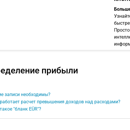
Больше
Узнайт
быстре
Просто
интелл
информ
еделение прибыли
ие записи необходимы?
 работает расчет превышения доходов над расходами?
такое "бланк EÜR"?