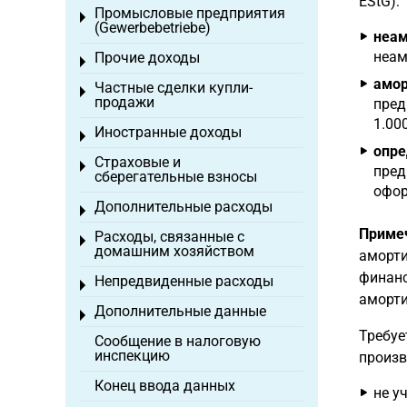
EStG):
Промысловые предприятия
Toggle menu
(Gewerbebetriebe)
неам
неам
Прочие доходы
Toggle menu
амор
Частные сделки купли-
Toggle menu
продажи
пред
1.00
Иностранные доходы
Toggle menu
опре
Страховые и
Toggle menu
пред
сберегательные взносы
офор
Дополнительные расходы
Toggle menu
Приме
Расходы, связанные с
Toggle menu
домашним хозяйством
аморти
финанс
Непредвиденные расходы
Toggle menu
аморти
Дополнительные данные
Toggle menu
Требуе
Сообщение в налоговую
инспекцию
произв
Конец ввода данных
не у