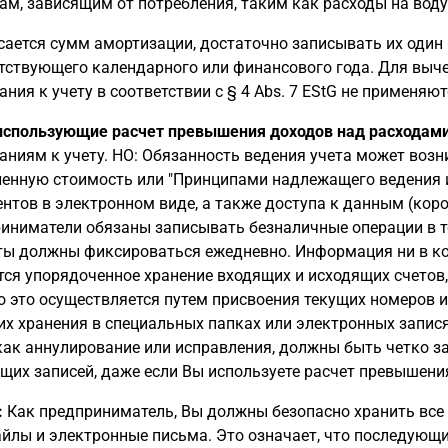
ам, зависящим от потребления, таким как расходы на воду
сается сумм амортизации, достаточно записывать их один 
тствующего календарного или финансового года. Для выч
ания к учету в соответствии с § 4 Abs. 7 EStG не применяют
использующие расчет превышения доходов над расходам
аниям к учету. НО: Обязанность ведения учета может возни
енную стоимость или "Принципами надлежащего ведения и 
нтов в электронном виде, а также доступа к данным (коро
иниматели обязаны записывать безналичные операции в те
ы должны фиксироваться ежедневно. Информация ни в кое
тся упорядоченное хранение входящих и исходящих счетов,
 это осуществляется путем присвоения текущих номеров и
их хранения в специальных папках или электронных запис
как аннулирование или исправления, должны быть четко з
ущих записей, даже если Вы используете расчет превышени
:
Как предприниматель, Вы должны безопасно хранить все 
йлы и электронные письма. Это означает, что последующи