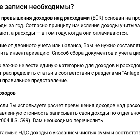
е записи необходимы?
 превышения доходов над расходами
(EÜR) основан на пр
оды за год. Согласно принципу начисления доходы учитыва
ают, а расходы — в том году, когда они оплачиваются.
чие от двойного учета или баланса, Вам не нужно составля
ить инвентаризацию. Способ сбора документов и учета ци
 важно не вести единую категорию для доходов и расходо
т распределить статьи в соответствии с разделами "Anlage
и правильное представление.
оходов
сли Вы используете расчет превышения доходов над расх
авленную стоимость записывать свои доходы по отдельности
 2004 II S. 599). Вам необходимо перечислить
гаемые НДС доходы с указанием чистых сумм и соответств