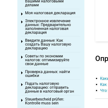
Вашими налоговыми
делами
Моя налоговая декларация
Toggle menu
Электронное извлечение
Toggle menu
данных: Предварительно
заполненная налоговая
декларация
Введите данные: Как
Toggle menu
создать Вашу налоговую
декларацию
Советы по экономии
Опр
Toggle menu
налогов: оптимизируйте
свои данные
Проверка данных: найти
Toggle menu
ошибки
Как
Подать налоговую
Как
Toggle menu
декларацию: отправить
Что 
данные в налоговый орган
Steuerbescheid prüfen:
Toggle menu
Kontrolle muss sein