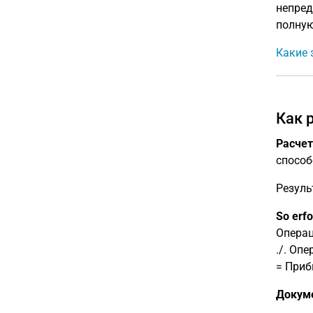
непред
полную
Какие 
Как 
Расчет
способ
Резуль
So erfo
Опера
./. Оп
= Приб
Докум