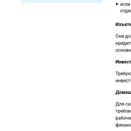
если
отде
Изъяти
Они до
кредит
основн
Инвес
Требую
инвест
Домаш
Для са
требов
рабоче
финанс