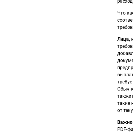
расход
Что ка
соотве
требов
Лица, 
требов
добавл
докуме
предпр
выплат
требуе
Обычно
также 
такие 
от тек
Важно
PDF-фа