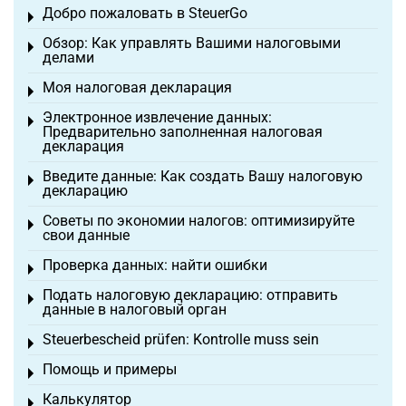
Добро пожаловать в SteuerGo
Toggle menu
Обзор: Как управлять Вашими налоговыми
Toggle menu
делами
Моя налоговая декларация
Toggle menu
Электронное извлечение данных:
Toggle menu
Предварительно заполненная налоговая
декларация
Введите данные: Как создать Вашу налоговую
Toggle menu
декларацию
Советы по экономии налогов: оптимизируйте
Toggle menu
свои данные
Проверка данных: найти ошибки
Toggle menu
Подать налоговую декларацию: отправить
Toggle menu
данные в налоговый орган
Steuerbescheid prüfen: Kontrolle muss sein
Toggle menu
Помощь и примеры
Toggle menu
Калькулятор
Toggle menu