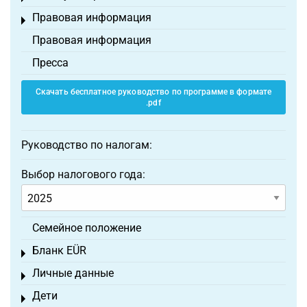
Правовая информация
Toggle menu
Правовая информация
Пресса
Скачать бесплатное руководство по программе в формате
.pdf
Руководство по налогам:
Выбор налогового года:
Семейное положение
Бланк EÜR
Toggle menu
Личные данные
Toggle menu
Дети
Toggle menu