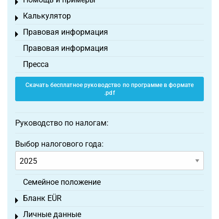
Toggle menu
Калькулятор
Toggle menu
Правовая информация
Toggle menu
Правовая информация
Пресса
Скачать бесплатное руководство по программе в формате
.pdf
Руководство по налогам:
Выбор налогового года:
Семейное положение
Бланк EÜR
Toggle menu
Личные данные
Toggle menu