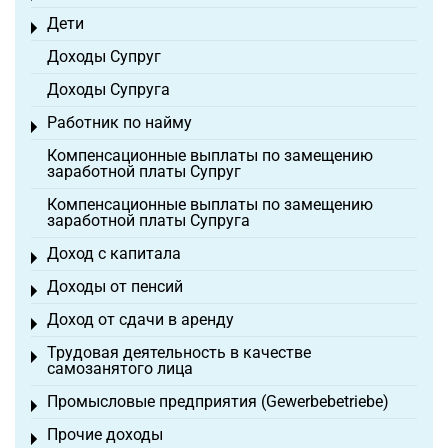
Дети
Toggle menu
Доходы Супруг
Доходы Супруга
Работник по найму
Toggle menu
Компенсационные выплаты по замещению
заработной платы Супруг
Компенсационные выплаты по замещению
заработной платы Супруга
Доход с капитала
Toggle menu
Доходы от пенсий
Toggle menu
Доход от сдачи в аренду
Toggle menu
Трудовая деятельность в качестве
Toggle menu
самозанятого лица
Промысловые предприятия (Gewerbebetriebe)
Toggle menu
Прочие доходы
Toggle menu