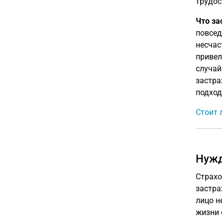
трудос
Что за
повсед
несчас
привел
случай
застра
подход
Стоит 
Нужд
Страхо
застра
лицо н
жизни 