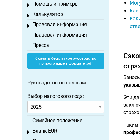
Могу
Помощь и примеры
Toggle menu
Как 
Калькулятор
Toggle menu
Каки
Правовая информация
Toggle menu
отве
Правовая информация
Пресса
Сэко
Скачать бесплатное руководство
по программе в формате .pdf
стра
Взносы
Руководство по налогам:
указыв
Выбор налогового года:
Эти дв
заключ
страхо
Семейное положение
Таким 
Бланк EÜR
профе
Toggle menu