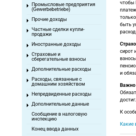
чтобы
Промысловые предприятия
Toggle menu
(Gewerbebetriebe)
платеж
только
Прочие доходы
Toggle menu
быть у
Частные сделки купли-
Toggle menu
расход
продажи
Страхо
Иностранные доходы
Toggle menu
сирот 
Страховые и
Toggle menu
взносы
сберегательные взносы
пенсио
Дополнительные расходы
Toggle menu
и обяз
Расходы, связанные с
Toggle menu
домашним хозяйством
Важно
Обязат
Непредвиденные расходы
Toggle menu
достиг
Дополнительные данные
Toggle menu
К особ
Сообщение в налоговую
инспекцию
Какие 
Конец ввода данных