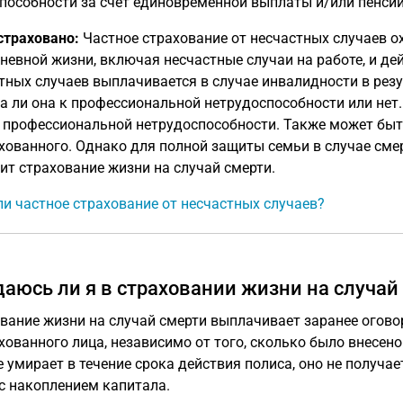
пособности за счет единовременной выплаты и/или пенсии
страховано:
Частное страхование от несчастных случаев о
невной жизни, включая несчастные случаи на работе, и дей
тных случаев выплачивается в случае инвалидности в резул
а ли она к профессиональной нетрудоспособности или нет.
 профессиональной нетрудоспособности. Также может быт
хованного. Однако для полной защиты семьи в случае сме
ит страхование жизни на случай смерти.
ли частное страхование от несчастных случаев?
аюсь ли я в страховании жизни на случай
вание жизни на случай смерти выплачивает заранее огово
хованного лица, независимо от того, сколько было внесено
е умирает в течение срока действия полиса, оно не получае
с накоплением капитала.