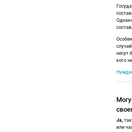
Госуда
состав
Однако
состав
Особе
случай
несут 
кого н
Нуждаю
Могу
свое
Ja,
так
или ча