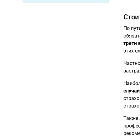
Стои
По пут
обязат
трети 
этих с
Частно
застра
Наибол
случай
страхо
страхо
Также 
профес
рекоме