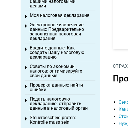
Вашими налоговыми
делами
Моя налоговая декларация
Toggle menu
Электронное извлечение
Toggle menu
данных: Предварительно
заполненная налоговая
декларация
Введите данные: Как
Toggle menu
создать Вашу налоговую
декларацию
СТРАХ
Советы по экономии
Toggle menu
налогов: оптимизируйте
свои данные
Про
Проверка данных: найти
Toggle menu
ошибки
Подать налоговую
Toggle menu
Сэк
декларацию: отправить
данные в налоговый орган
Каки
Стои
Steuerbescheid prüfen:
Toggle menu
Kontrolle muss sein
Нужд