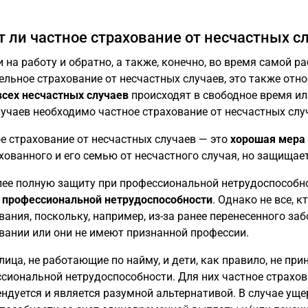
т ли частное страхование от несчастных с
и на работу и обратно, а также, конечно, во время самой 
ельное страхование от несчастных случаев, это также отн
всех несчастных случаев
происходят в свободное время или
лучаев необходимо частное страхование от несчастных слу
е страхование от несчастных случаев — это
хорошая мера
хованного и его семью от несчастного случая, но защища
ее полную защиту при профессиональной нетрудоспособно
 профессиональной нетрудоспособности
. Однако не все, 
вания, поскольку, например, из-за ранее перенесенного за
вании или они не имеют признанной профессии.
лица, не работающие по найму, и дети, как правило, не пр
сиональной нетрудоспособности. Для них частное страхов
ндуется и является разумной альтернативой. В случае ущ