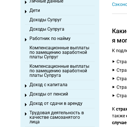
Личные данные
Toggle menu
Сэконо
Дети
Toggle menu
Доходы Супруг
Доходы Супруга
Каки
Работник по найму
я мо
Toggle menu
Компенсационные выплаты
К подл
по замещению заработной
платы Супруг
Стра
Компенсационные выплаты
Стра
по замещению заработной
платы Супруга
Стра
Доход с капитала
Toggle menu
Стра
Доходы от пенсий
Toggle menu
Стра
Доход от сдачи в аренду
Toggle menu
К
стра
Трудовая деятельность в
Toggle menu
также
качестве самозанятого
лица
случае