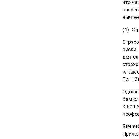
что ча
взносо
вычтен
(1) Ст
Страхо
риски.
деятел
страхо
% как 
Tz. 1.3)
Однако
Вам сл
к Ваше
профес
Steuer
Прилож