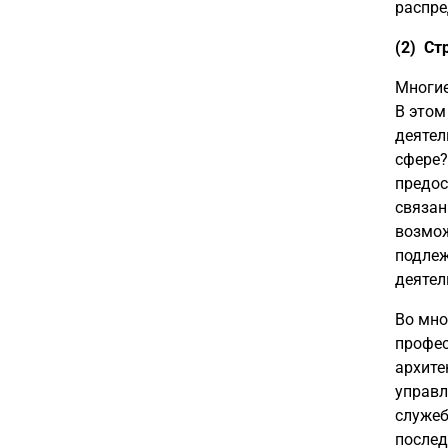
распре
(2) Ст
Многие
В этом
деятел
сфере?
предос
связан
возмож
подлеж
деятел
Во мно
профес
архите
управл
служеб
послед