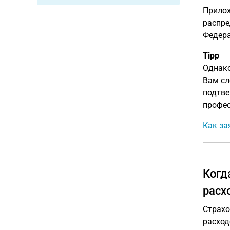
Прилож
распре
Федерал
Tipp
Однако
Вам сл
подтве
профес
Как за
Когд
расх
Страхо
расход