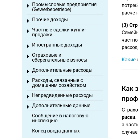
Промысловые предприятия
потреб
Toggle menu
(Gewerbebetriebe)
расчет
Прочие доходы
Toggle menu
(3) Ст
Частные сделки купли-
Toggle menu
Семейн
продажи
частно
Иностранные доходы
Toggle menu
расход
Страховые и
Toggle menu
Какие 
сберегательные взносы
Дополнительные расходы
Toggle menu
Расходы, связанные с
Toggle menu
домашним хозяйством
Как 
Непредвиденные расходы
Toggle menu
проф
Дополнительные данные
Toggle menu
Страхо
Сообщение в налоговую
риски
.
инспекцию
а част
Конец ввода данных
случае