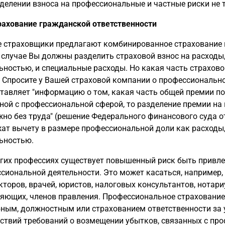
делении взноса на профессиональные и частные риски не т
рахование гражданской ответственности
 страховщики предлагают комбинированное страхование п
 случае Вы должны разделить страховой взнос на расходы
ьностью, и специальные расходы. Но какая часть страхов
 Спросите у Вашей страховой компании о профессионально
тавляет "информацию о том, какая часть общей премии по 
ной с профессиональной сферой, то разделение премии н
но без труда" (решение Федерального финансового суда от 19
ат вычету в размере профессиональной доли как расходы
ьностью.
гих профессиях существует повышенный риск быть привле
сиональной деятельности. Это может касаться, например, у
кторов, врачей, юристов, налоговых консультантов, нотари
яющих, членов правления. Профессиональное страхование
ным, должностным или страхованием ответственности за 
ствий требований о возмещении убытков, связанных с пр