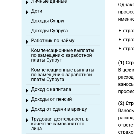
Личные данные
Toggle menu
Однако
Дети
профес
Toggle menu
именно
Доходы Супруг
Доходы Супруга
стра
стра
Работник по найму
Toggle menu
стра
Компенсационные выплаты
по замещению заработной
платы Супруг
(1) Ст
Компенсационные выплаты
В целя
по замещению заработной
расход
платы Супруга
взносы
Доход с капитала
Toggle menu
профес
Доходы от пенсий
Toggle menu
(2) Ст
Доход от сдачи в аренду
Взносы
Toggle menu
расход
Трудовая деятельность в
Toggle menu
качестве самозанятого
ответс
лица
страхо