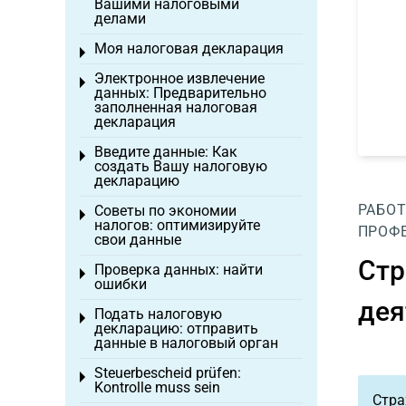
Вашими налоговыми
делами
Моя налоговая декларация
Toggle menu
Электронное извлечение
Toggle menu
данных: Предварительно
заполненная налоговая
декларация
Введите данные: Как
Toggle menu
создать Вашу налоговую
декларацию
РАБОТ
Советы по экономии
Toggle menu
налогов: оптимизируйте
ПРОФ
свои данные
Стр
Проверка данных: найти
Toggle menu
ошибки
дея
Подать налоговую
Toggle menu
декларацию: отправить
данные в налоговый орган
Steuerbescheid prüfen:
Toggle menu
Kontrolle muss sein
Стра