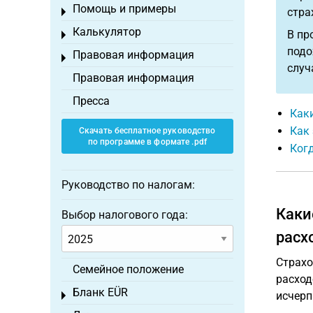
Помощь и примеры
стра
Toggle menu
Калькулятор
В пр
Toggle menu
подо
Правовая информация
Toggle menu
случ
Правовая информация
Пресса
Каки
Как 
Скачать бесплатное руководство
по программе в формате .pdf
Ког
Руководство по налогам:
Каки
Выбор налогового года:
расх
Страхо
Семейное положение
расход
Бланк EÜR
исчерп
Toggle menu