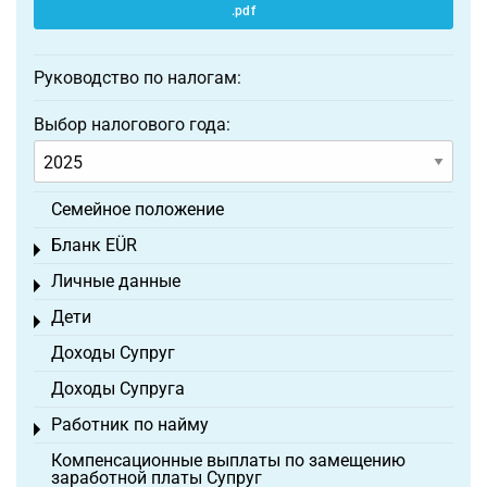
.pdf
Руководство по налогам:
Выбор налогового года:
Семейное положение
Бланк EÜR
Toggle menu
Личные данные
Toggle menu
Дети
Toggle menu
Доходы Супруг
Доходы Супруга
Работник по найму
Toggle menu
Компенсационные выплаты по замещению
заработной платы Супруг