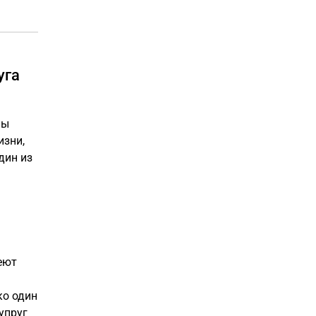
уга
ны
изни,
дин из
еют
ко один
упруг