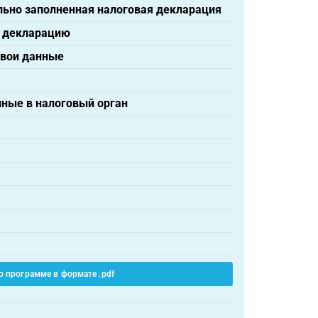
льно заполненная налоговая декларация
ю декларацию
свои данные
нные в налоговый орган
о программе в формате .pdf