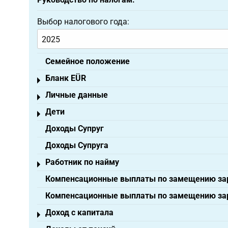
Выбор налогового года:
Семейное положение
Бланк EÜR
Toggle menu
Личные данные
Toggle menu
Дети
Toggle menu
Доходы Супруг
Доходы Супруга
Работник по найму
Toggle menu
Компенсационные выплаты по замещению зар
Компенсационные выплаты по замещению зар
Доход с капитала
Toggle menu