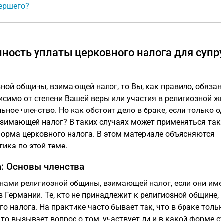
мершего?
нность уплаты церковного налога для супр
зной общины, взимающей налог, то Вы, как правило, обяза
исимо от степени Вашей веры или участия в религиозной ж
ое членство. Но как обстоит дело в браке, если только о
взимающей налог? В таких случаях может применяться так
форма церковного налога. В этом материале объясняются
ика по этой теме.
а: Основы членства
енами религиозной общины, взимающей налог, если они им
 Германии. Те, кто не принадлежит к религиозной общине,
 налога. На практике часто бывает так, что в браке толь
то вызывает вопрос о том, участвует ли и в какой форме с