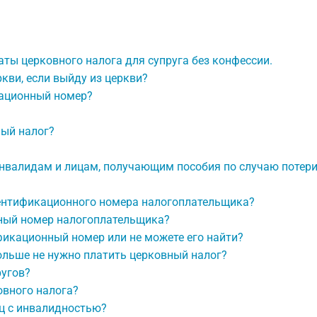
аты церковного налога для супруга без конфессии.
кви, если выйду из церкви?
кационный номер?
ный налог?
нвалидам и лицам, получающим пособия по случаю потер
дентификационного номера налогоплательщика?
нный номер налогоплательщика?
фикационный номер или не можете его найти?
ольше не нужно платить церковный налог?
ругов?
овного налога?
ц с инвалидностью?