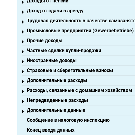
Доходы от пенсий
Toggle menu
Доход от сдачи в аренду
Toggle menu
Трудовая деятельность в качестве самозанят
Toggle menu
Промысловые предприятия (Gewerbebetriebe)
Toggle menu
Прочие доходы
Toggle menu
Частные сделки купли-продажи
Toggle menu
Иностранные доходы
Toggle menu
Страховые и сберегательные взносы
Toggle menu
Дополнительные расходы
Toggle menu
Расходы, связанные с домашним хозяйством
Toggle menu
Непредвиденные расходы
Toggle menu
Дополнительные данные
Toggle menu
Сообщение в налоговую инспекцию
Конец ввода данных