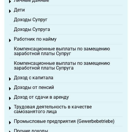
Личные данные
Toggle menu
Дети
Toggle menu
Доходы Супруг
Доходы Супруга
Работник по найму
Toggle menu
Компенсационные выплаты по замещению
заработной платы Супруг
Компенсационные выплаты по замещению
заработной платы Супруга
Доход с капитала
Toggle menu
Доходы от пенсий
Toggle menu
Доход от сдачи в аренду
Toggle menu
Трудовая деятельность в качестве
Toggle menu
самозанятого лица
Промысловые предприятия (Gewerbebetriebe)
Toggle menu
Прочие доходы